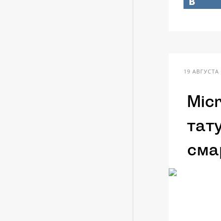
19 АВГУСТА 
Mic
тат
сма