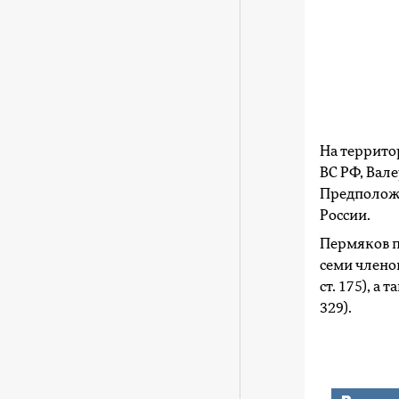
На террито
ВС РФ, Вал
Предположи
России.
Пермяков п
семи членов 
ст. 175), а
329).