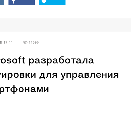
В 17:11
11596
rosoft разработала
уировки для управления
ртфонами