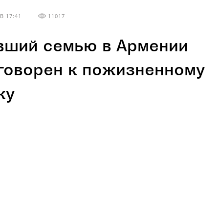
В 17:41
11017
вший семью в Армении
говорен к пожизненному
ку