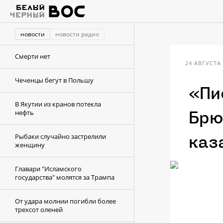
новости
новости радио
Смерти нет
24 АВГУСТА 
Чеченцы бегут в Польшу
«Пи
В Якутии из кранов потекла
нефть
Брю
Рыбаки случайно застрелили
каз
женщину
Главари "Исламского
государства" молятся за Трампа
От удара молнии погибли более
трехсот оленей