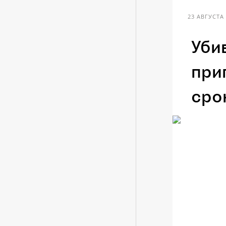
23 АВГУСТА 
Уби
при
сро