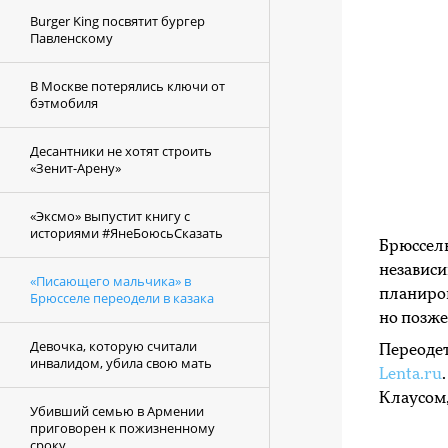
Burger King посвятит бургер
Павленскому
В Москве потерялись ключи от
бэтмобиля
Десантники не хотят строить
«Зенит-Арену»
«Эксмо» выпустит книгу с
историями #ЯнеБоюсьСказать
Брюссел
независи
«Писающего мальчика» в
планиров
Брюсселе переодели в казака
но позже
Девочка, которую считали
Переодет
инвалидом, убила свою мать
Lenta.ru
Клаусом,
Убивший семью в Армении
приговорен к пожизненному
сроку