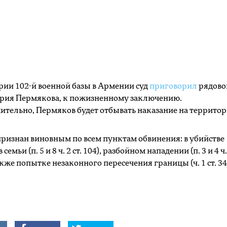
рии 102-й военной базы в Армении суд
приговорил
рядово
ерия Пермякова, к пожизненному заключению.
тельно, Пермяков будет отбывать наказание на террито
ризнан виновным по всем пунктам обвинения: в убийстве
семьи (п. 5 и 8 ч. 2 ст. 104), разбойном нападении (п. 3 и 4 ч.
 также попытке незаконного пересечения границы (ч. 1 ст. 34