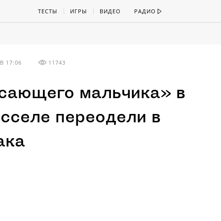
ТЕСТЫ
ИГРЫ
ВИДЕО
РАДИО
В 17:06
11743
сающего мальчика» в
сселе переодели в
ака