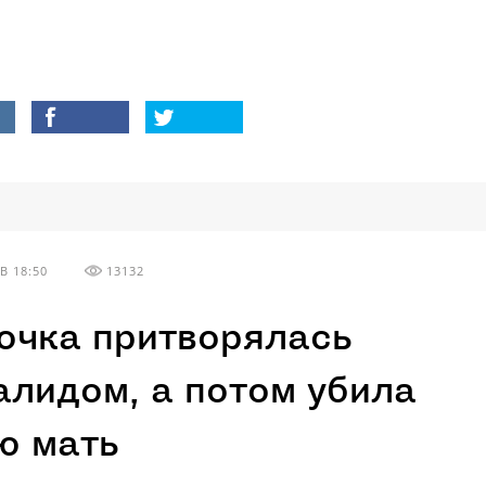
В 18:50
13132
очка притворялась
алидом, а потом убила
ю мать