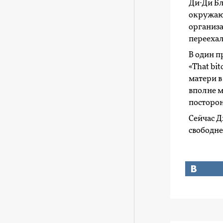
Ди-Ди Бл
окружающ
организа
переехал
В один п
«That bi
матери в
вполне м
посторон
Сейчас Д
свободне