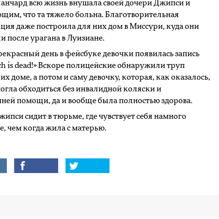
анчард всю жизнь внушала своей дочери Джипси и
им, что та тяжело больна. Благотворительная
ция даже построила для них дом в Миссури, куда они
и после урагана в Луизиане.
рекрасный день в фейсбуке девочки появилась запись
tch is dead!» Вскоре полицейские обнаружили труп
 их доме, а потом и саму девочку, которая, как оказалось,
огла обходиться без инвалидной коляски и
ней помощи, да и вообще была полностью здорова.
жипси сидит в тюрьме, где чувствует себя намного
е, чем когда жила с матерью.