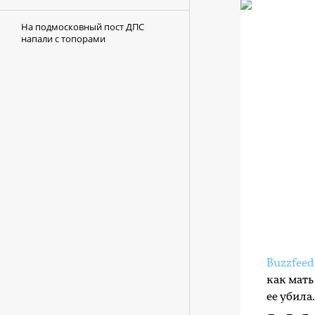
На подмосковный пост ДПС
напали с топорами
Buzzfeed
как мать
ее убила.