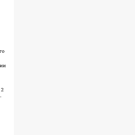
го
рии
 2
-