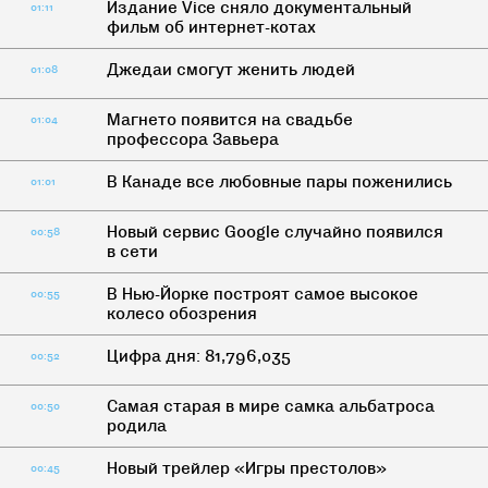
Издание Vice сняло документальный
01:11
фильм об интернет-котах
Джедаи смогут женить людей
01:08
Магнето появится на свадьбе
01:04
профессора Завьера
В Канаде все любовные пары поженились
01:01
Новый сервис Google случайно появился
00:58
в сети
В Нью-Йорке построят самое высокое
00:55
колесо обозрения
Цифра дня: 81,796,035
00:52
Самая старая в мире самка альбатроса
00:50
родила
Новый трейлер «Игры престолов»
00:45