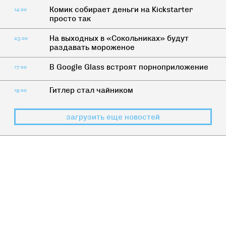
Комик собирает деньги на Kickstarter
14:00
просто так
На выходных в «Сокольниках» будут
23:00
раздавать мороженое
В Google Glass встроят порноприложение
17:00
Гитлер стал чайником
19:00
загрузить еще новостей
КАК ЖИТЬ
7 мужчин, которые пугают женщин