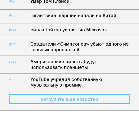
Умер Том Клэнси
18:30
Гигантские шершни напали на Китай
18:00
Билла Гейтса уволят из Microsoft
16:00
Создатели «Симпсонов» убьют одного из
15:00
главных персонажей
Американские пилоты будут
21:00
использовать планшеты
YouTube учредил собственную
14:00
музыкальную премию
загрузить еще новостей
НАСТОЯЩЕЕ
>
ПОРТАЛ В РОССИЮ
Портал в Россию: От чего нужно