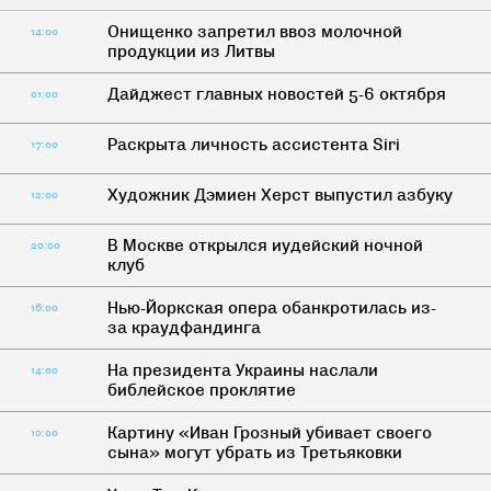
Онищенко запретил ввоз молочной
14:00
продукции из Литвы
Дайджест главных новостей 5-6 октября
01:00
Раскрыта личность ассистента Siri
17:00
Художник Дэмиен Херст выпустил азбуку
12:00
В Москве открылся иудейский ночной
20:00
клуб
Нью-Йоркская опера обанкротилась из-
16:00
за краудфандинга
На президента Украины наслали
14:00
библейское проклятие
Картину «Иван Грозный убивает своего
10:00
сына» могут убрать из Третьяковки