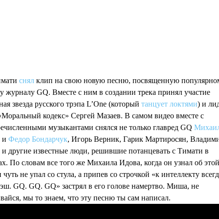
имати
снял
клип на свою новую песню, посвященную популярно
 журналу GQ. Вместе с ним в создании трека принял участие
ая звезда русского трэпа L’One (который
танцует локтями
) и ли
Моральный кодекс» Сергей Мазаев. В самом видео вместе с
ечисленными музыкантами снялся не только главред GQ
Михаи
о и
Федор Бондарчук
, Игорь Верник, Гарик Мартиросян, Владим
и другие известные люди, решившие потанцевать с Тимати в
х. По словам все того же Михаила Идова, когда он узнал об это
н чуть не упал со стула, а припев cо строчкой «к интеллекту всег
эш. GQ. GQ. GQ» застрял в его голове намертво. Миша, не
вайся, мы то знаем, что эту песню ты сам написал.