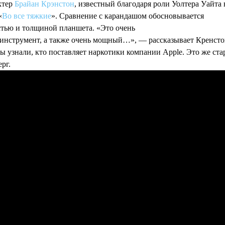
ктер
Брайан Крэнстон
, известный благодаря роли Уолтера Уайта 
«
Во все тяжкие
». Сравнение с карандашом обосновывается
стью и толщиной планшета. «Это очень
 инструмент, а также очень мощный…», — рассказывает Кренсто
ы узнали, кто поставляет наркотики компании Apple. Это же ста
рг.