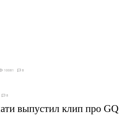
10081
8
8
ати выпустил клип про GQ