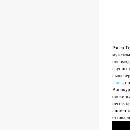
Рэпер Т
мужскому
новомодн
группы «
вышепер
Идов
, н
Винокур 
смокинга
песне, о
липнет к
отговари