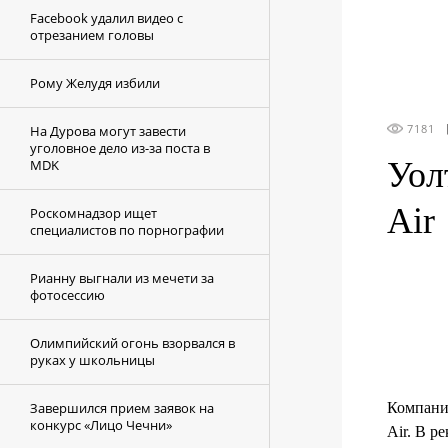
Facebook удалил видео с
отрезанием головы
Рому Желудя избили
7181
На Дурова могут завести
уголовное дело из-за поста в
Уол
MDK
Air
Роскомнадзор ищет
специалистов по порнографии
Рианну выгнали из мечети за
фотосессию
Олимпийский огонь взорвался в
руках у школьницы
Завершился прием заявок на
Компани
конкурс «Лицо Чечни»
Air. В р