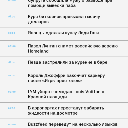
Супруга сообщила мужу о разводе при
00:00
помощи вывески паба
Курс биткоинов превысил тысячу
16:00
долларов
Японцы сделали куклу Леди Гаги
01:00
Павел Лунгин cнимет российскую версию
00:00
Homeland
Певца застрелили за курение в баре
16:00
Король Джоффри закончит карьеру
12:00
после «Игры престолов»
ГУМ уберет чемодан Louis Vuitton с
00:00
Красной площади
В аэропортах перестанут забирать
01:00
жидкости на досмотре
Buzzfeed переведут на несколько языков
00:00