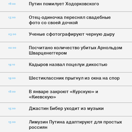
Путин помилует Ходорковского
16:00
Отец-одиночка переснял свадебные
13:00
фото со своей дочкой
Ученые сфотографируют черную дыру
03:00
Посчитано количество убитых Арнольдом
02:00
Шварценеггером
Кадыров назвал поцелуи дикостью
19:10
Шестиклассник прыгнул из окна на спор
19:00
В январе закроют «Курскую» и
18:00
«Киевскую»
Джастин Бибер уходит из музыки
15:00
Лимузин Путина адаптируют для простых
15:00
россиян