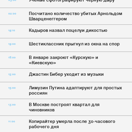
Ученые сфотографируют черную дыру
03:00
Посчитано количество убитых Арнольдом
02:00
Шварценеггером
Кадыров назвал поцелуи дикостью
19:10
Шестиклассник прыгнул из окна на спор
19:00
В январе закроют «Курскую» и
18:00
«Киевскую»
Джастин Бибер уходит из музыки
15:00
Лимузин Путина адаптируют для простых
15:00
россиян
В Москве построят квартал для
13:00
чиновников
Копирайтер умерла после 30-часового
11:00
рабочего дня