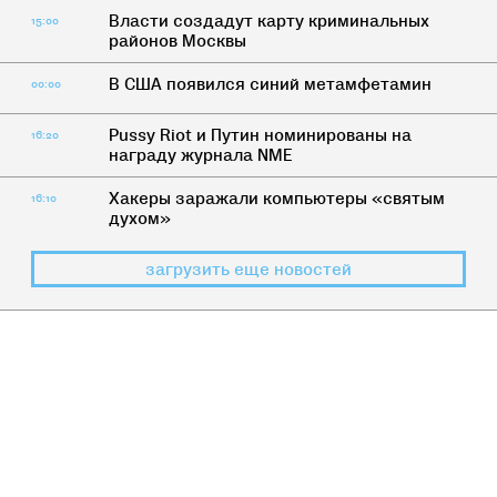
Власти создадут карту криминальных
15:00
районов Москвы
В США появился синий метамфетамин
00:00
Pussy Riot и Путин номинированы на
16:20
награду журнала NME
Хакеры заражали компьютеры «святым
16:10
духом»
загрузить еще новостей
ЧТО-ТО ПОМНИЛИ
Поехали: 8 фильмов про советский
космос