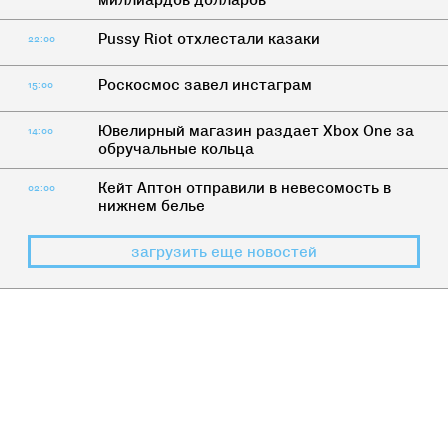
миллиардов долларов
Pussy Riot отхлестали казаки
22:00
Роскосмос завел инстаграм
15:00
Ювелирный магазин раздает Xbox One за
14:00
обручальные кольца
Кейт Аптон отправили в невесомость в
02:00
нижнем белье
загрузить еще новостей
ЧЕРНЫЙ
>
УГАР
Неанонимные алкоголики: до чего
может довести людей спиртное?