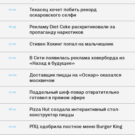
Техасец хочет побить рекорд
10:00
оскаровского селфи
Рекламу Diet Coke раскритиковали за
18:45
пропаганду наркотиков
Стивен Хокинг попал на мальчишник
17:00
В Сети появилась реклама ховерборда из
10:00
«Назад в будущее»
Доставщик пиццы на «Оскар» оказался
20:00
москвичом
Поддельный шеф-повар отвратительно
17:00
готовил в прямом эфире
Pizza Hut создала интерактивный стол-
16:00
конструктор пиццы
РПЦ одобрила постное меню Burger King
12:00