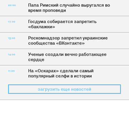
Папа Римский случайно выругался во
00:00
время проповеди
Госдума собирается запретить
17:00
«баклажки»
Роскомнадзор запретил украинские
15:00
сообщества «ВКонтакте»
Ученые создали вечно работающее
14:00
сердце
На «Оскарах» сделали самый
11:00
популярный селфи в истории
загрузить еще новостей
КАК ЖИТЬ
>
БЛОГ О ПОСТЕ
Постом и молитвой: Опыт