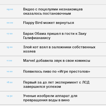
Видео с поцелуями незнакомцев
09:00
оказалось постановочным
Flappy Bird может вернуться
00:00
Барак Обама пришел в гости к Заку
17:00
Галифианакису
Злой кот взял в заложники собственных
15:00
хозяев
Marvel добавила звук в свои комиксы
11:00
Появилось пиво по «Игре престолов»
10:00
Первый за 40 лет эксперимент с ЛСД
16:22
завершился успехом
Ученые изобрели аппарат для
14:32
превращения воды в вино