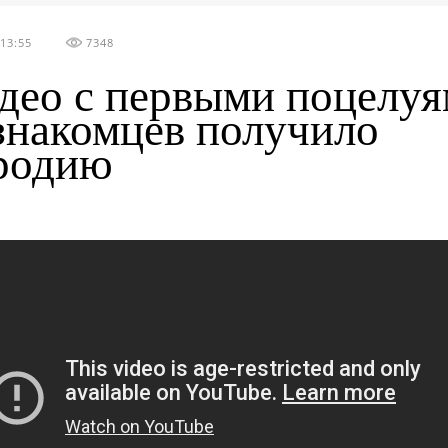
13:55
7348
део с первыми поцелу
знакомцев получило
родию