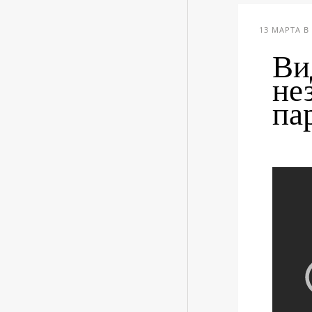
13 МАРТА В 
Ви
не
па