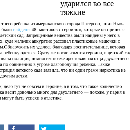
ударился во все
тяжкие
етнего ребенка из американского города Патерсон, штат Нью-
, были
найдены
48 пакетиков с героином, которые он принес с
 детский сад. Запрещенные вещества были найдены у него в
х, куда мальчик аккуратно рассовал пластиковые мешочки с
м.Обнаружить их удалось благодаря воспитательнице, которая
а ребенку одеться. Сразу же после изъятия героина, в детский са
звана полиция, немногим позже арестовавшая отца двухлетнего
а по обвинению в угрозе благополучия ребенка. Также
трация детского сада заявила, что ни один грамм наркотика не
 другим детям.
 дело тут не совсем в героине, а в том, что такое количество
ка весит довольно много для двухлетнего — похоже, у парня в
 могут быть успехи в атлетике.