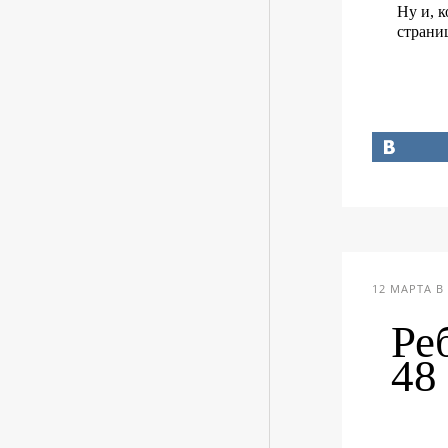
Ну и, к
страни
12 МАРТА В 
Ре
48