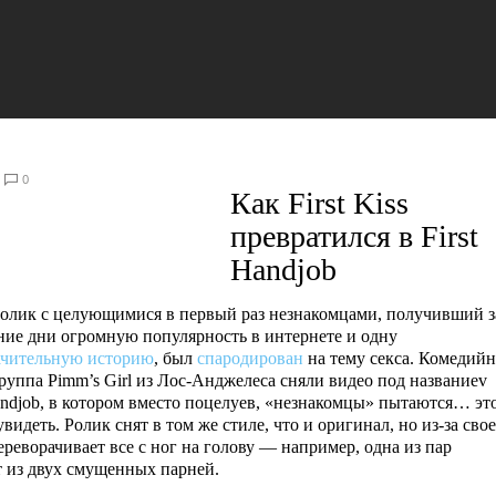
0
Как First Kiss
превратился в First
Handjob
олик с целующимися в первый раз незнакомцами, получивший з
ние дни огромную популярность в интернете и одну
ачительную историю
, был
спародирован
на тему секса. Комедийн
группа Pimm’s Girl из Лос-Анджелеса сняли видео под названиеv
Handjob, в котором вместо поцелуев, «незнакомцы» пытаются… эт
видеть. Ролик снят в том же стиле, что и оригинал, но из-за сво
реворачивает все с ног на голову — например, одна из пар
т из двух смущенных парней.