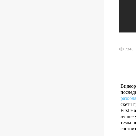
7348
Видеор
послед
разобл
скетч-
First 
лучше у
темы пе
состои