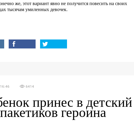
онечно же, этот вариант явно не получится повесить на своих
цах тысячам умиленных девочек.
16:46
6414
бенок принес в детский
 пакетиков героина