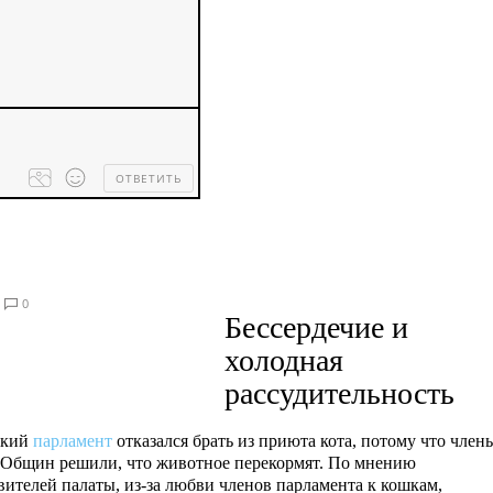
ОТВЕТИТЬ
Processing
dropped
files...
0
Бессердечие и
холодная
рассудительность
ский
парламент
отказался брать из приюта кота, потому что член
Общин решили, что животное перекормят. По мнению
вителей палаты, из-за любви членов парламента к кошкам,