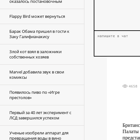
оказалось постановочным
Flappy Bird может вернуться
Барак Обама пришел в гости к
Заку Галифианакису
Злой кот взял в заложники
собственных хозяев
Marvel добавила звук в свои
комиксы
4658
Появилось пиво по «Игре
престолов»
Первый за 40 лет эксперимент с
ЛСД завершился успехом
Британ
Палаты 
Ученые изобрели аппарат для
предста
превращения воды в вино