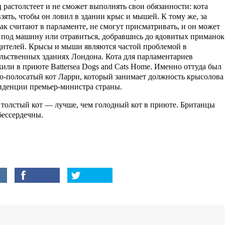
 растолстеет и не сможет выполнять свои обязанности: кота
взять, чтобы он ловил в здании крыс и мышей. К тому же, за
как считают в парламенте, не смогут присматривать, и он может
 под машину или отравиться, добравшись до ядовитых приманок
дителей. Крысы и мыши являются частой проблемой в
льственных зданиях Лондона. Кота для парламентариев
или в приюте Battersea Dogs and Cats Home. Именно оттуда был
ло-полосатый кот Ларри, который занимает должность крысолова
иденции премьер-министра страны.
 толстый кот — лучше, чем голодный кот в приюте. Британцы
бессердечны.