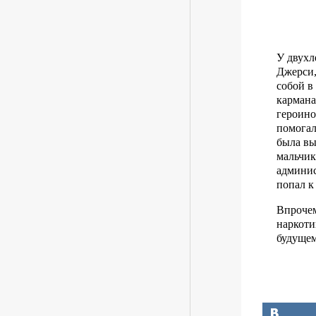
У двухл
Джерси
собой в
кармана
героино
помогал
была вы
мальчик
админис
попал к
Впрочем,
наркоти
будущем