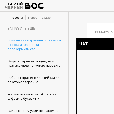
новости
новости радио
ЗАГРУЗИТЬ ЕЩЕ
13 МАРТА В 
Британский парламент отказался
Бр
ЧАТ
от кота из-за страха
перекормить его
от
пе
Видео с первыми поцелуями
незнакомцев получило пародию
Ребенок принес в детский сад 48
пакетиков героина
Жириновский хочет убрать из
алфавита букву «Ы»
Видео с поцелуями незнакомцев