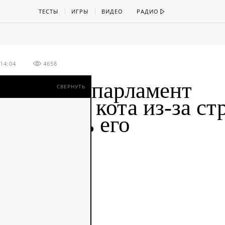
ТЕСТЫ
ИГРЫ
ВИДЕО
РАДИО
14:04
4658
итанский парламент
СВЕРНУТЬ
казался от кота из-за ст
рекормить его