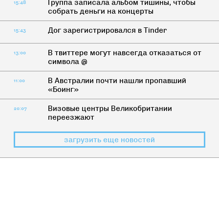
Группа записала альбом тишины, чтобы
15:48
собрать деньги на концерты
Дог зарегистрировался в Tinder
15:43
В твиттере могут навсегда отказаться от
13:00
символа @
В Австралии почти нашли пропавший
11:00
«Боинг»
Визовые центры Великобритании
20:07
переезжают
загрузить еще новостей
НАС НЕ СПРАШИВАЛИ
>
ДИЧЬ
Традиция изнасилования