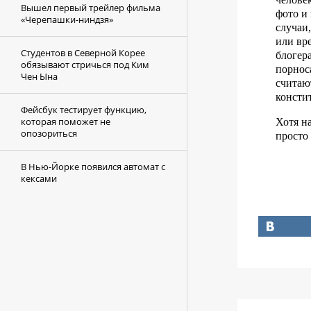
Вышел первый трейлер фильма
фото и 
«Черепашки-ниндзя»
случаи
или вр
Студентов в Северной Корее
блогера
обязывают стричься под Ким
порнос
Чен Ына
считаю
консти
Фейсбук тестирует функцию,
которая поможет не
Хотя н
опозориться
просто
В Нью-Йорке появился автомат с
кексами