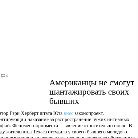
0
Американцы не смогут
шантажировать своих
бывших
атор Гэри Херберт штата Юта
внес
законопроект,
ентирующий наказание за распространение чужих интимных
афий. Феномен порномести — явление относительно новое. В
оду жительница Техаса отсудила у своего бывшего молодого
ка полмиллиона долларов за то, что он выложил ее обнаженные