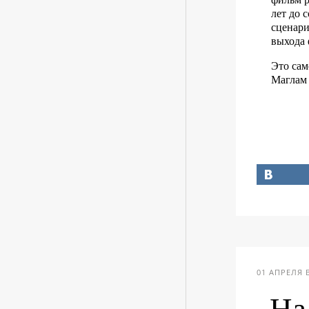
лет до 
сценари
выхода 
Это сам
Маглам 
01 АПРЕЛЯ В