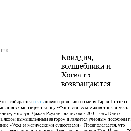
0
Квиддич,
волшебники и
Хогвартс
возвращаются
Bros. собирается
снять
новую трилогию по миру Гарри Поттера.
пания экранизирует книгу «Фантастические животные и места
ания», которую Джоан Роулинг написала в 2001 году. Книга
а якобы вымышленным автором и является учебным пособием п
ине «Уход за магическими существами». Предполагается, что
асскажет историю, которая будет происходить в Нью-Йорке за 7