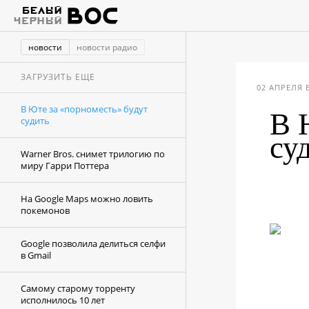
новости
новости радио
ЗАГРУЗИТЬ ЕЩЕ
02 АПРЕЛЯ В
В Юте за «порноместь» будут
В 
судить
су
Warner Bros. снимет трилогию по
миру Гарри Поттера
На Google Maps можно ловить
покемонов
Google позволила делиться селфи
в Gmail
Самому старому торренту
исполнилось 10 лет