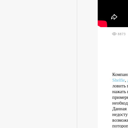
8873
Компани
Shelfie
,
ловить 
нажать 
примерн
необход
Данная 
недосту
возможн
потороп