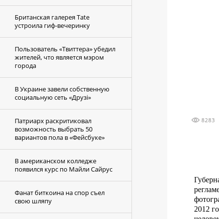
Британская галерея Tate
устроила гиф-вечеринку
Пользователь «Твиттера» убедил
жителей, что является мэром
города
В Украине завели собственную
социальную сеть «Друзi»
Патриарх раскритиковал
8283
возможность выбрать 50
вариантов пола в «Фейсбуке»
В американском колледже
появился курс по Майли Сайрус
Губерн
реглам
Фанат биткоина на спор съел
фотогр
свою шляпу
2012 г
челове