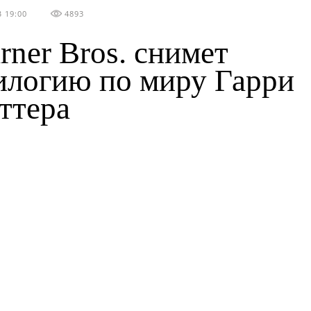
 19:00
4893
rner Bros. снимет
илогию по миру Гарри
ттера