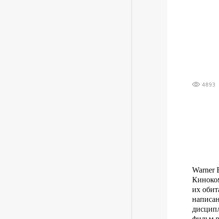
4893
Warner 
Киноком
их обит
написан
дисципл
фильм р