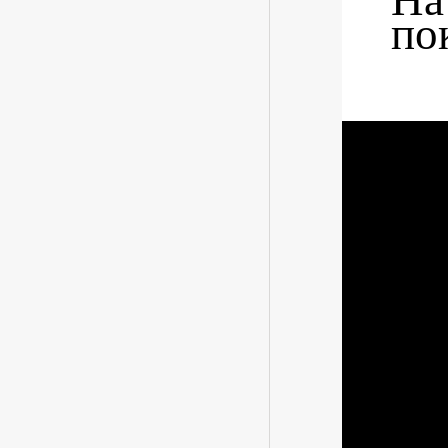
На
по