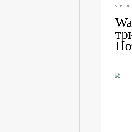
01 АПРЕЛЯ В
Wa
тр
По