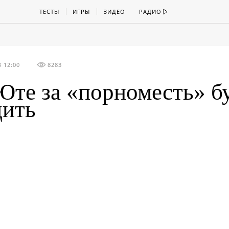
ТЕСТЫ
ИГРЫ
ВИДЕО
РАДИО
 12:00
8283
Юте за «порноместь» б
дить