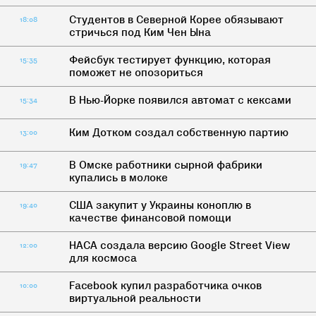
Студентов в Северной Корее обязывают
18:08
стричься под Ким Чен Ына
Фейсбук тестирует функцию, которая
15:35
поможет не опозориться
В Нью-Йорке появился автомат с кексами
15:34
Ким Дотком создал собственную партию
13:00
В Омске работники сырной фабрики
19:47
купались в молоке
США закупит у Украины коноплю в
19:40
качестве финансовой помощи
НАСА создала версию Google Street View
12:00
для космоса
Facebook купил разработчика очков
10:00
виртуальной реальности