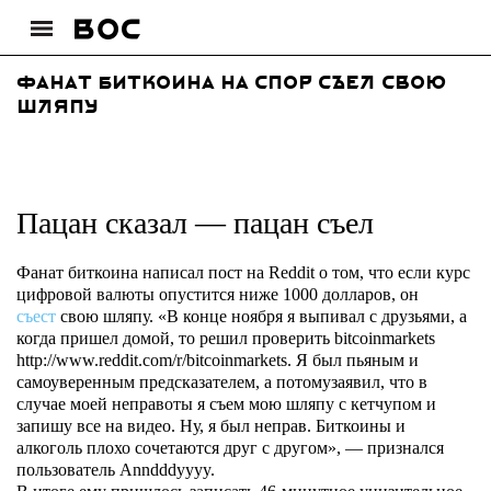
Фанат биткоина на спор съел свою
шляпу
Пацан сказал — пацан cъел
Фанат биткоина написал пост на Reddit о том, что если курс
цифровой валюты опустится ниже 1000 долларов, он
съест
свою шляпу. «В конце ноября я выпивал с друзьями, а
когда пришел домой, то решил проверить bitcoinmarkets
http://www.reddit.com/r/bitcoinmarkets. Я был пьяным и
самоуверенным предсказателем, а потомузаявил, что в
случае моей неправоты я съем мою шляпу с кетчупом и
запишу все на видео. Ну, я был неправ. Биткоины и
алкоголь плохо сочетаются друг с другом», — признался
пользователь Anndddyyyy.