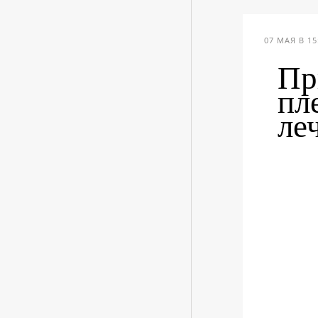
07 МАЯ В 15
Пр
пл
ле