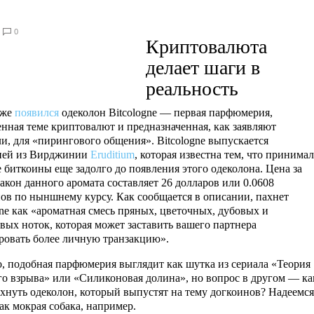
0
Криптовалюта
делает шаги в
реальность
аже
появился
одеколон Bitcologne — первая парфюмерия,
нная теме криптовалют и предназначенная, как заявляют
ли, для «пирингового общения». Bitcologne выпускается
ией из Вирджинии
Eruditium
, которая известна тем, что принимал
е биткоины еще задолго до появления этого одеколона. Цена за
акон данного аромата составляет 26 долларов или 0.0608
ов по ныншнему курсу. Как сообщается в описании, пахнет
gne как «ароматная смесь пряных, цветочных, дубовых и
вых ноток, которая может заставить вашего партнера
овать более личную транзакцию».
, подобная парфюмерия выглядит как шутка из сериала «Теория
о взрыва» или «Силиконовая долина», но вопрос в другом — ка
ахнуть одеколон, который выпустят на тему догкоинов? Надеемся
как мокрая собака, например.