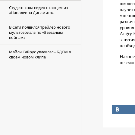
школьн
Студент снял видео с танцем из
научит
«Наполеона Динамита»
мнению
различ
В Сети появился трейлер нового
уровня 
мультсериала по «Звездным
Angry B
войнам»
заняти
необхо
Майли Сайрус увлеклась БДСМ в
Наконе
своем новом клипе
не смог