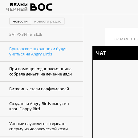
новости
новости радио
ЗАГРУЗИТЬ ЕЩЕ
07 МАЯ В 15
Британские школьники будут
Бр
ЧАТ
учиться на Angry Birds
уч
При помощи Imgur племянница
собрала деньги на лечение дяди
Биткоины стали парфюмерией
Создатели Angry Birds выпустят
клон Flappy Bird
Ученые научились создавать
сперму из человеческой кожи