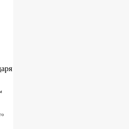
о
даря
м
го