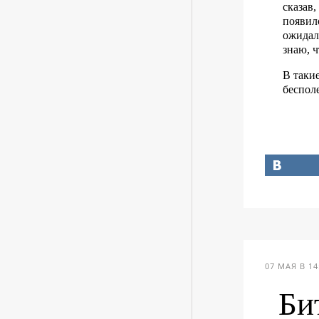
сказав,
появил
ожидал,
знаю, 
В таки
беспол
07 МАЯ В 14
Би