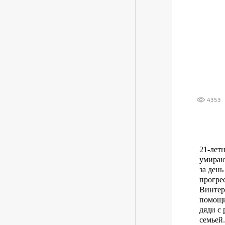
4353
21-лет
умираю
за день
прогре
Винтер
помощи
дяди с 
семьей