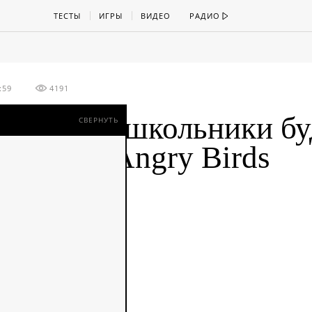
ТЕСТЫ
ИГРЫ
ВИДЕО
РАДИО
:59
4191
итанские школьники бу
СВЕРНУТЬ
иться на Angry Birds