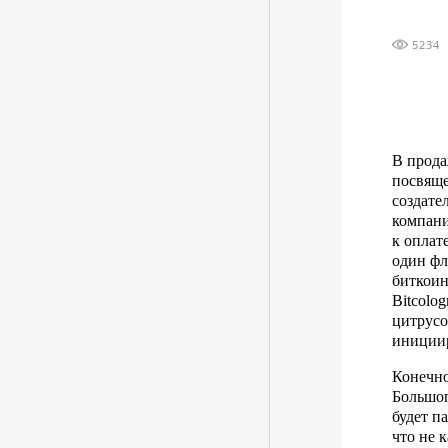
5234
В прод
посвяще
создате
компан
к оплат
один фл
биткоин
Bitcolo
цитрусо
инициир
Конечно
Большог
будет п
что не 