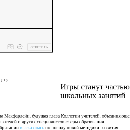
ОТВЕТИТЬ
Processing
dropped
files...
0
Игры станут частью
школьных занятий
а Макфарлейн, будущая глава Коллегии учителей, объединяюще
авателей и других специалистов сферы образования
обритании
высказалась
по поводу новой методики развития