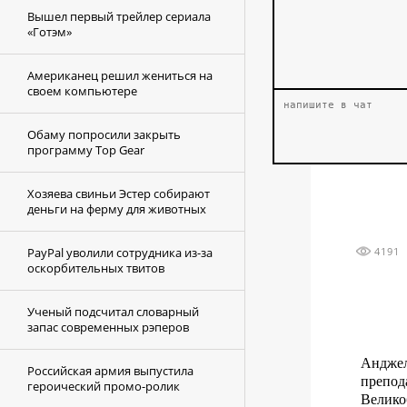
Вышел первый трейлер сериала
«Готэм»
Американец решил жениться на
своем компьютере
Обаму попросили закрыть
программу Top Gear
Хозяева свиньи Эстер собирают
деньги на ферму для животных
PayPal уволили сотрудника из-за
4191
оскорбительных твитов
Ученый подсчитал словарный
запас современных рэперов
Анджел
Российская армия выпустила
препод
героический промо-ролик
Велик