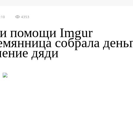
:10
4353
и помощи Imgur
емянница собрала деньг
чение дяди