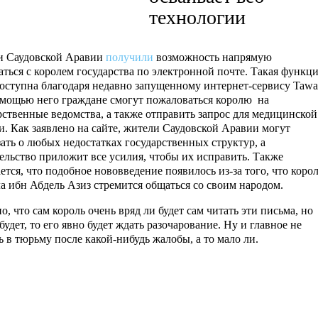
технологии
и Саудовской Аравии
получили
возможность напрямую
аться с королем государства по электронной почте. Такая функц
доступна благодаря недавно запущенному интернет-сервису Tawa
мощью него граждане смогут пожаловаться королю на
рственные ведомства, а также отправить запрос для медицинской
. Как заявлено на сайте, жители Саудовской Аравии могут
зать о любых недостатках государственных структур, а
ельство приложит все усилия, чтобы их исправить. Также
ется, что подобное нововведение появилось из-за того, что коро
а ибн Абдель Азиз стремится общаться со своим народом.
о, что сам король очень вряд ли будет сам читать эти письма, но
будет, то его явно будет ждать разочарование. Ну и главное не
ь в тюрьму после какой-нибудь жалобы, а то мало ли.