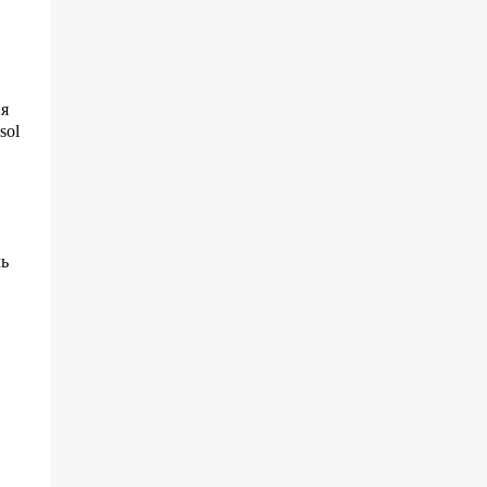
ия
sol
ль