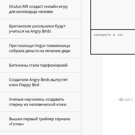
Oculus Rift создаст онлайн-игру
для миллиарда человек
Британские школьники будут
учиться на Angry Birds
При помощи Imgur племянница
собрала деньги на лечение дяди
Биткоины стали парфюмерией
Создатели Angry Birds выпустят
клон Flappy Bird
Ученые научились создавать
6411
сперму из человеческой кожи
Вышел первый трейлер сериала
«Готэм»