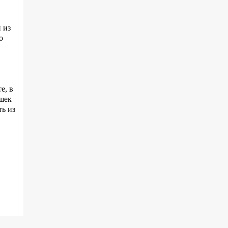
 из
о
е, в
шек
ть из