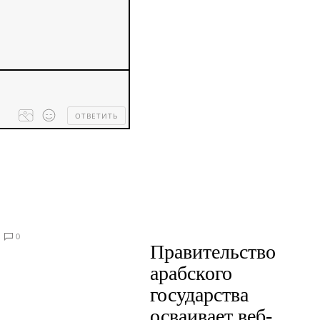
ОТВЕТИТЬ
Processing
dropped
files...
0
Правительство
арабского
государства
осваивает веб-