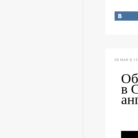
08 МАЯ В 13
Об
в 
ан