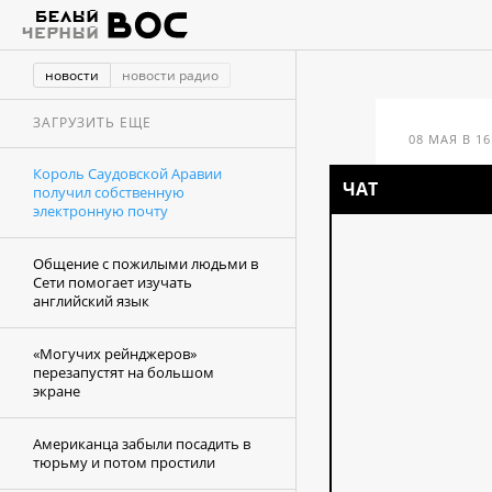
новости
новости радио
ЗАГРУЗИТЬ ЕЩЕ
08 МАЯ В 16
Король Саудовской Аравии
Ко
ЧАТ
получил собственную
электронную почту
по
Общение с пожилыми людьми в
эл
Сети помогает изучать
английский язык
«Могучих рейнджеров»
перезапустят на большом
экране
Американца забыли посадить в
тюрьму и потом простили