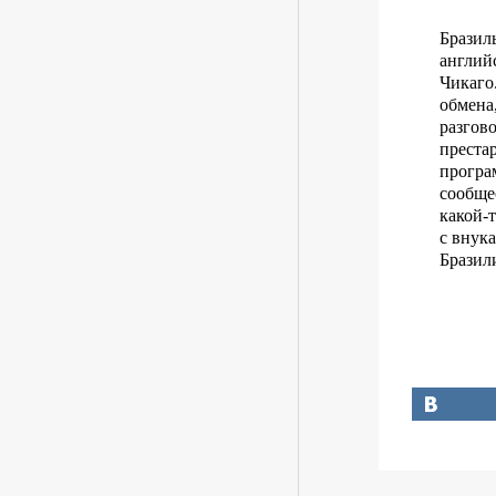
Бразил
англий
Чикаго
обмена
разгов
преста
програ
сообще
какой-
с внука
Бразил