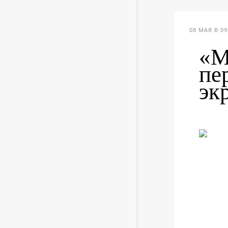
08 МАЯ В 09
«М
пе
эк