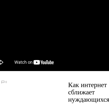
0
Как интернет
сближает
нуждающихс