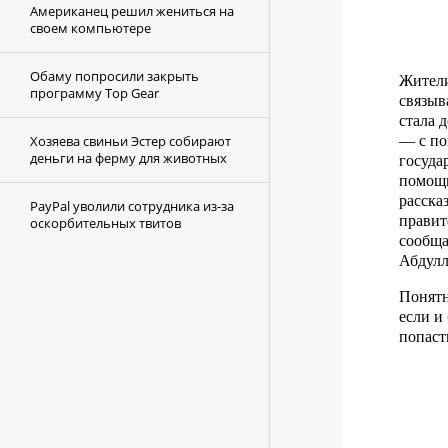
Американец решил жениться на
своем компьютере
Обаму попросили закрыть
Жител
программу Top Gear
связыв
стала 
— с по
Хозяева свиньи Эстер собирают
деньги на ферму для животных
госуда
помощи
расска
PayPal уволили сотрудника из-за
правит
оскорбительных твитов
сообща
Абдулл
Понятн
если и 
попаст