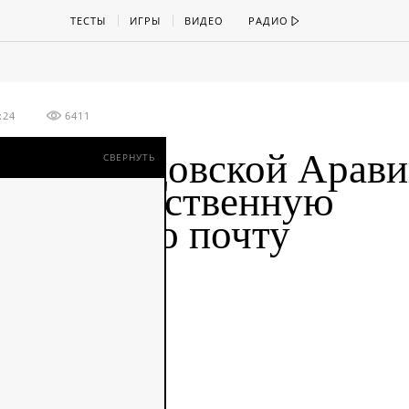
ТЕСТЫ
ИГРЫ
ВИДЕО
РАДИО
:24
6411
роль Саудовской Арав
СВЕРНУТЬ
лучил собственную
ектронную почту