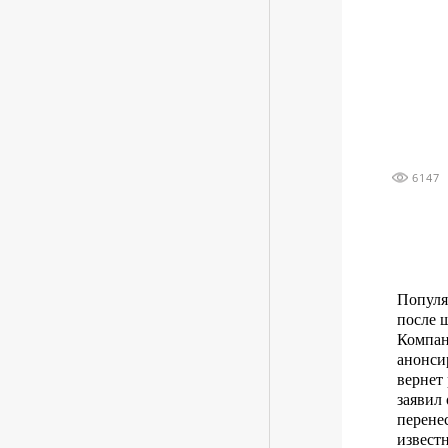
6147
Популя
после 
Компан
анонсир
вернет
заявил 
перене
извест