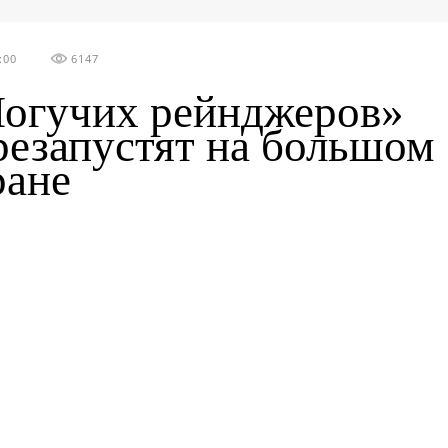
:00
6147
огучих рейнджеров»
резапустят на большом
ране