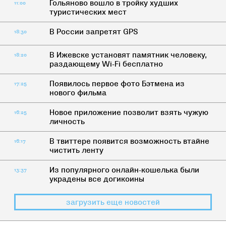
Гольяново вошло в тройку худших
11:00
туристических мест
В России запретят GPS
18:30
В Ижевске установят памятник человеку,
18:20
раздающему Wi-Fi бесплатно
Появилось первое фото Бэтмена из
17:25
нового фильма
Новое приложение позволит взять чужую
16:25
личность
В твиттере появится возможность втайне
16:17
чистить ленту
Из популярного онлайн-кошелька были
13:37
украдены все догикоины
загрузить еще новостей