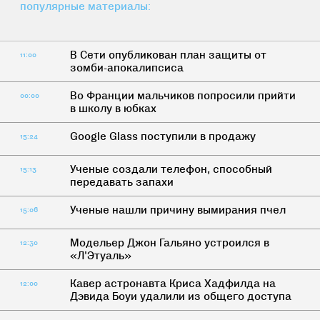
популярные материалы:
В Cети опубликован план защиты от
11:00
зомби-апокалипсиса
Во Франции мальчиков попросили прийти
00:00
в школу в юбках
Google Glass поступили в продажу
15:24
Ученые создали телефон, способный
15:13
передавать запахи
Ученые нашли причину вымирания пчел
15:06
Модельер Джон Гальяно устроился в
12:30
«Л'Этуаль»
Кавер астронавта Криса Хадфилда на
12:00
Дэвида Боуи удалили из общего доступа