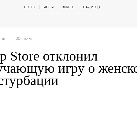
ТЕСТЫ
ИГРЫ
ВИДЕО
РАДИО
:36
10270
p Store отклонил
учающую игру о женск
стурбации