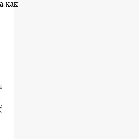
а как
то
ы
с
о