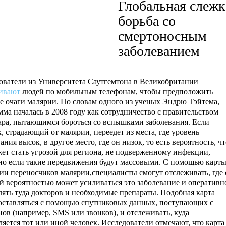
Глобальная слежк
борьба со
смертоносным
заболеванием
ователи из Университета Саутгемтона в Великобритании
ивают
людей по мобильным телефонам, чтобы предположить
е очаги малярии. По словам одного из ученых Эндрю Тэйтема,
мма началась в 2008 году как сотрудничество с правительством
ара, пытающимся бороться со вспышками заболевания. Если
, страдающий от малярии, переедет из места, где уровень
ания высок, в другое место, где он низок, то есть вероятность, ч
жет стать угрозой для региона, не подверженному инфекции,
но если такие передвижения будут массовыми. С помощью карт
ии переносчиков малярии,специалисты смогут отслеживать, где 
й вероятностью может усиливаться это заболевание и оперативн
лять туда докторов и необходимые препараты. Подобная карта
составляться с помощью спутниковых данных, поступающих с
нов (например, SMS или звонков), и отслеживать, куда
ляется тот или иной человек. Исследователи отмечают, что карта