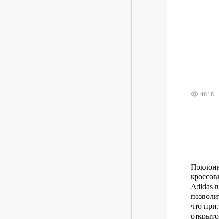
4818
Поклонн
кроссов
Adidas 
позволи
что прил
открыто