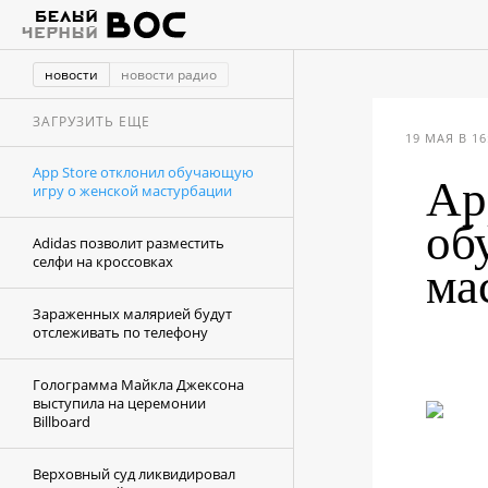
новости
новости радио
ЗАГРУЗИТЬ ЕЩЕ
19 МАЯ В 16
App Store отклонил обучающую
Ap
игру о женской мастурбации
об
Adidas позволит разместить
селфи на кроссовках
ма
Зараженных малярией будут
отслеживать по телефону
Голограмма Майкла Джексона
выступила на церемонии
Billboard
Верховный суд ликвидировал