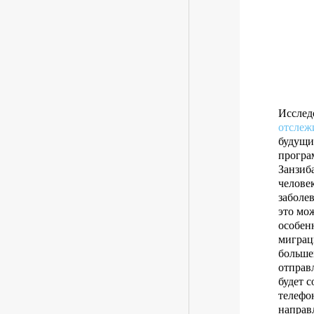
Исслед
отслеж
будущи
програ
Занзиб
человек
заболев
это мо
особен
миграц
больше
отправ
будет 
телефо
направ