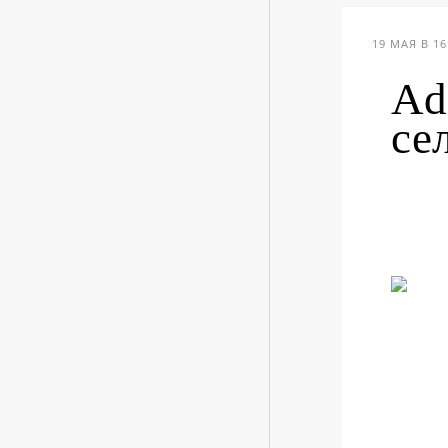
19 МАЯ В 16
Ad
се