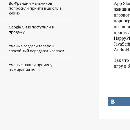
Во Франции мальчиков
App Sto
попросили прийти в школу в
женщина
юбках
игровог
порногр
песню и
Google Glass поступили в
продажу
процесс
HappyPl
JavaScr
Ученые создали телефон,
Android
способный передавать запахи
Так что
Ученые нашли причину
игру в 
вымирания пчел