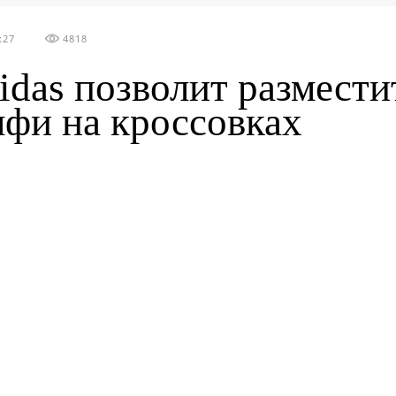
:27
4818
idas позволит размести
лфи на кроссовках