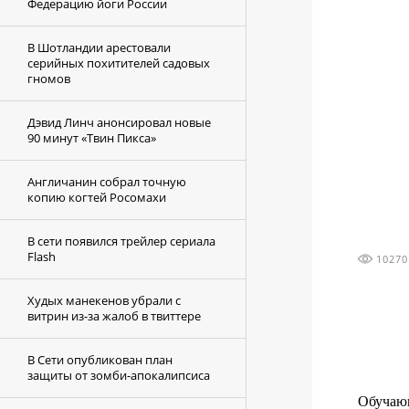
Федерацию йоги России
В Шотландии арестовали
серийных похитителей садовых
гномов
Дэвид Линч анонсировал новые
90 минут «Твин Пикса»
Англичанин собрал точную
копию когтей Росомахи
В сети появился трейлер сериала
Flash
10270
Худых манекенов убрали с
витрин из-за жалоб в твиттере
В Cети опубликован план
защиты от зомби-апокалипсиса
Обучающ