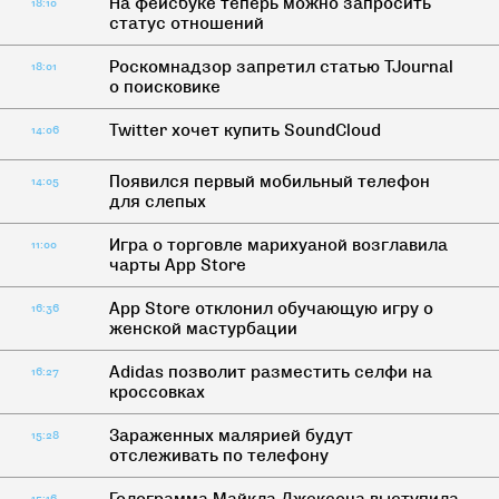
На фейсбуке теперь можно запросить
18:10
статус отношений
Роскомнадзор запретил статью TJournal
18:01
о поисковике
Twitter хочет купить SoundCloud
14:06
Появился первый мобильный телефон
14:05
для слепых
Игра о торговле марихуаной возглавила
11:00
чарты App Store
App Store отклонил обучающую игру о
16:36
женской мастурбации
Adidas позволит разместить селфи на
16:27
кроссовках
Зараженных малярией будут
15:28
отслеживать по телефону