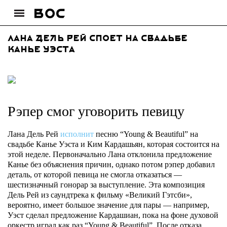
Лана Дель Рей споет на свадьбе
Канье Уэста
Рэпер смог уговорить певицу
Лана Дель Рей
исполнит
песню “Young & Beautiful” на
свадьбе Канье Уэста и Ким Кардашьян, которая состоится на
этой неделе. Первоначально Лана отклонила предложение
Канье без объяснения причин, однако потом рэпер добавил
деталь, от которой певица не смогла отказаться —
шестизначный гонорар за выступление. Эта композиция
Дель Рей из саундтрека к фильму «Великий Гэтсби»,
вероятно, имеет большое значение для пары — например,
Уэст сделал предложение Кардашиан, пока на фоне духовой
оркестр играл как раз “Young & Beautiful”. После отказа