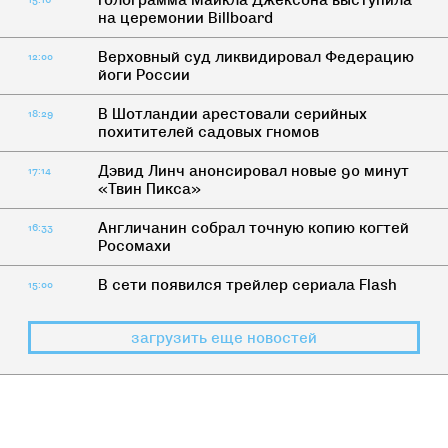
Голограмма Майкла Джексона выступила
15:16
на церемонии Billboard
Верховный суд ликвидировал Федерацию
12:00
йоги России
В Шотландии арестовали серийных
18:29
похитителей садовых гномов
Дэвид Линч анонсировал новые 90 минут
17:14
«Твин Пикса»
Англичанин собрал точную копию когтей
16:33
Росомахи
В сети появился трейлер сериала Flash
15:00
загрузить еще новостей
ЧЕРНЫЙ
>
УГАР