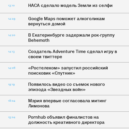
НАСА сделало модель Земли из селфи
13:10
Google Maps поможет алкоголикам
14:29
вернуться домой
В Екатеринбурге задержали рок-группу
14:20
Behemoth
Создатель Adventure Time сделал игру в
14:13
своем твиттере
«Ростелеком» запустил российский
14:06
поисковик «Спутник»
Появилось видео со съемок нового
19:19
эпизода «Звездных войн»
Мэрия впервые согласовала митинг
18:04
Лимонова
Pornhub объявил финалистов на
15:04
должность креативного директора