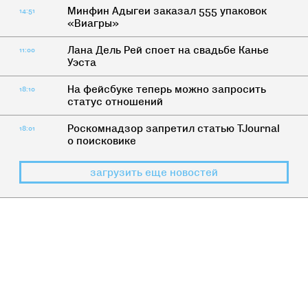
Минфин Адыгеи заказал 555 упаковок
14:51
«Виагры»
Лана Дель Рей споет на свадьбе Канье
11:00
Уэста
На фейсбуке теперь можно запросить
18:10
статус отношений
Роскомнадзор запретил статью TJournal
18:01
о поисковике
загрузить еще новостей
ДИЧЬ
Бороды и их хозяева: 7 типов
небритых мужчин