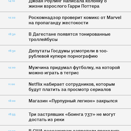
Джоан Роулинг написала колонку о
14:10
жизни взрослого Гарри Поттера
Роскомнадзор проверит комикс от Marvel
12:22
на пропаганду жестокости
В Дагестане появятся тонированные
18:30
троллейбусы
Депутаты Госдумы усмотрели в 100-
16:30
рублевой купюре порнографию
Мужчина придумал футболку, на которой
12:00
можно играть в тетрис
Netflix набирает сотрудников, которым
11:00
будут платить за просмотр сериалов
Магазин «Пурпурный легион» закрылся
18:00
Три застрявших «Боинга 737» не могут
16:55
достать из реки