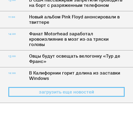
В США пассажирам запретили проходить
13:00
на борт с разряженным телефоном
Новый альбом Pink Floyd анонсировали в
11:00
твиттере
Фанат Motorhead заработал
14:20
кровоизлияние в мозг из-за тряски
головы
Овцы будут освещать велогонку «Тур де
13:00
Франс»
В Калифорнии горит долина из заставки
12:00
Windows
загрузить еще новостей
СМЕРТЬ
Не жалея себя: разоблачение 5