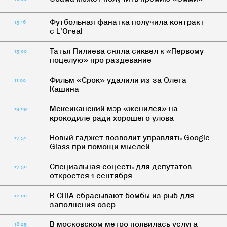
Футбольная фанатка получила контракт
13:16
с L'Oreal
Татья Пилиева сняла сиквел к «Первому
13:00
поцелую» про раздевание
Фильм «Срок» удалили из-за Олега
11:00
Кашина
Мексиканский мэр «женился» на
19:09
крокодиле ради хорошего улова
Новый гаджет позволит управлять Google
17:52
Glass при помощи мыслей
Специальная соцсеть для депутатов
17:50
откроется 1 сентября
В США сбрасывают бомбы из рыб для
12:00
заполнения озер
В московском метро появилась услуга
18:25