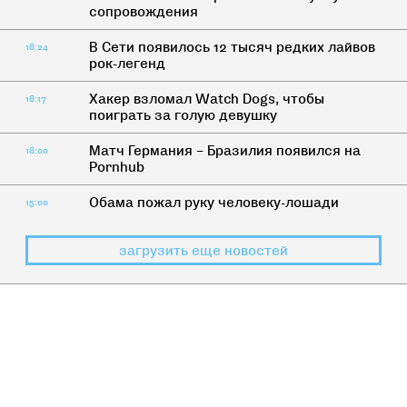
сопровождения
В Сети появилось 12 тысяч редких лайвов
18:24
рок-легенд
Хакер взломал Watch Dogs, чтобы
18:17
поиграть за голую девушку
Матч Германия – Бразилия появился на
18:00
Pornhub
Обама пожал руку человеку-лошади
15:00
загрузить еще новостей
ДИЧЬ
Самые вежливые из людей: ругань
российских политиков