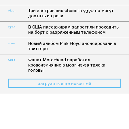
Три застрявших «Боинга 737» не могут
16:55
достать из реки
В США пассажирам запретили проходить
13:00
на борт с разряженным телефоном
Новый альбом Pink Floyd анонсировали в
11:00
твиттере
Фанат Motorhead заработал
14:20
кровоизлияние в мозг из-за тряски
головы
загрузить еще новостей
КАК ЖИТЬ
7 мужчин, которые пугают женщин