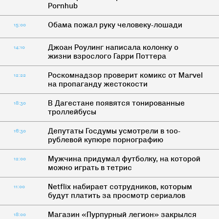
Pornhub
Обама пожал руку человеку-лошади
15:00
Джоан Роулинг написала колонку о
14:10
жизни взрослого Гарри Поттера
Роскомнадзор проверит комикс от Marvel
12:22
на пропаганду жестокости
В Дагестане появятся тонированные
18:30
троллейбусы
Депутаты Госдумы усмотрели в 100-
16:30
рублевой купюре порнографию
Мужчина придумал футболку, на которой
12:00
можно играть в тетрис
Netflix набирает сотрудников, которым
11:00
будут платить за просмотр сериалов
Магазин «Пурпурный легион» закрылся
18:00