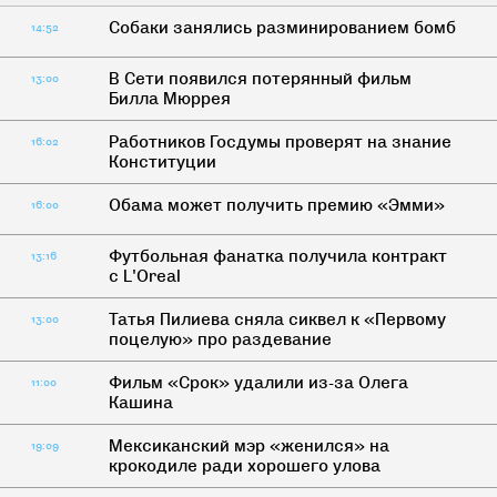
Собаки занялись разминированием бомб
14:52
В Сети появился потерянный фильм
13:00
Билла Мюррея
Работников Госдумы проверят на знание
16:02
Конституции
Обама может получить премию «Эмми»
16:00
Футбольная фанатка получила контракт
13:16
с L'Oreal
Татья Пилиева сняла сиквел к «Первому
13:00
поцелую» про раздевание
Фильм «Срок» удалили из-за Олега
11:00
Кашина
Мексиканский мэр «женился» на
19:09
крокодиле ради хорошего улова