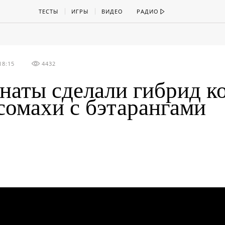
ТЕСТЫ
ИГРЫ
ВИДЕО
РАДИО
18:15
4432
наты сделали гибрид к
сомахи с бэтарангами