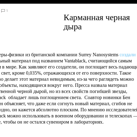
1
Карманная черная
дыра
ры-физики из британской компании Surrey Nanosystems
создали
ьный материал под названием Vantablack, считающийся самым
 в мире. Как заявляют его создатели, он поглощает весь падающ
 свет, кроме 0,035%, отражающихся от его поверхности. Такое
во делает этот материал невидимым, из-за чего раглядеть можно
 объекты, находящиеся вокруг него. Пресса назвала материал
твенной черной дырой, но из всех свойств погибшей звезды,
lack обладает лишь поглощением света. Соавтор новинки Бен
н объясняет, что даже если согнуть новый материал, сгибов не
видно, он кажется абсолютно плоским. По мнению исследователе
lack можно использовать в военном оборудовании и телескопах 
, чтобы он не остался сувениром в лабораториях.