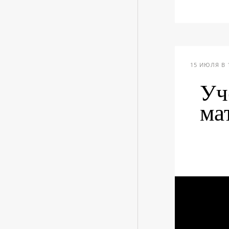
15 ИЮЛЯ В 
Уч
ма