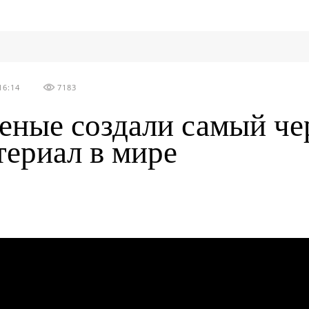
16:14
7183
еные cоздали самый ч
териал в мире