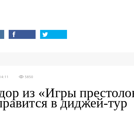
14:11
5850
дор из «Игры престоло
правится в диджей-тур