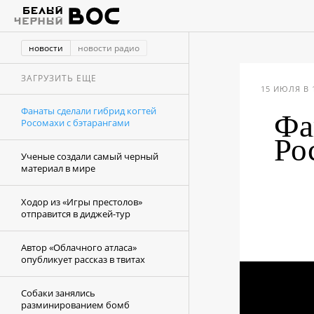
новости
новости радио
ЗАГРУЗИТЬ ЕЩЕ
15 ИЮЛЯ В 
Фанаты сделали гибрид когтей
Фа
Росомахи с бэтарангами
Ро
Ученые cоздали самый черный
материал в мире
Ходор из «Игры престолов»
отправится в диджей-тур
Автор «Облачного атласа»
опубликует рассказ в твитах
Собаки занялись
разминированием бомб