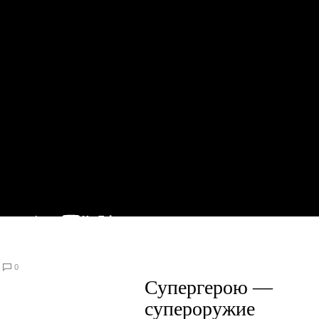
0
Супергерою —
супероружие