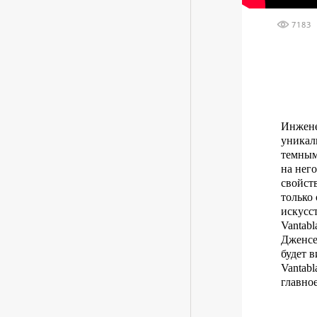
7183
Инжене
уникал
темным
на него
свойст
только
искусс
Vantab
Дженсе
будет 
Vantab
главное