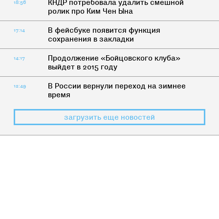
КНДР потребовала удалить смешной
18:56
ролик про Ким Чен Ына
В фейсбуке появится функция
17:14
сохранения в закладки
Продолжение «Бойцовского клуба»
14:17
выйдет в 2015 году
В России вернули переход на зимнее
12:49
время
загрузить еще новостей
КАК ЖИТЬ
>
МУЗЫКА
7 причин опять слушать музыку