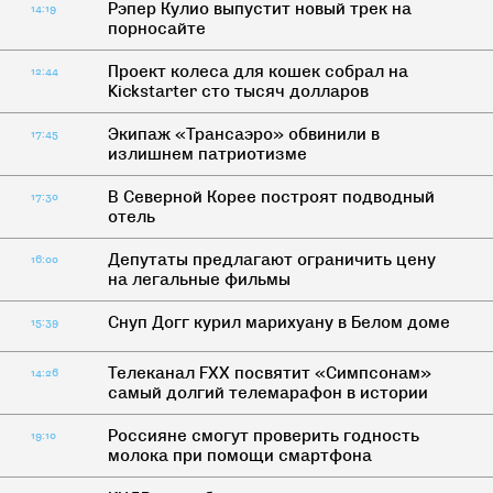
Рэпер Кулио выпустит новый трек на
14:19
порносайте
Проект колеса для кошек собрал на
12:44
Kickstarter сто тысяч долларов
Экипаж «Трансаэро» обвинили в
17:45
излишнем патриотизме
В Северной Корее построят подводный
17:30
отель
Депутаты предлагают ограничить цену
16:00
на легальные фильмы
Снуп Догг курил марихуану в Белом доме
15:39
Телеканал FXX посвятит «Симпсонам»
14:26
самый долгий телемарафон в истории
Россияне смогут проверить годность
19:10
молока при помощи смартфона