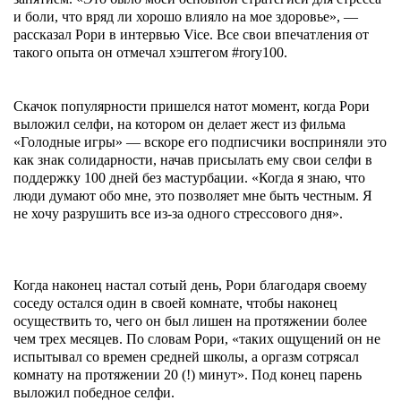
и боли, что вряд ли хорошо влияло на мое здоровье», —
рассказал Рори в интервью Vice. Все свои впечатления от
такого опыта он отмечал хэштегом #rory100.
Скачок популярности пришелся натот момент, когда Рори
выложил селфи, на котором он делает жест из фильма
«Голодные игры» — вскоре его подписчики восприняли это
как знак солидарности, начав присылать ему свои селфи в
поддержку 100 дней без мастурбации. «Когда я знаю, что
люди думают обо мне, это позволяет мне быть честным. Я
не хочу разрушить все из-за одного стрессового дня».
Когда наконец настал сотый день, Рори благодаря своему
соседу остался один в своей комнате, чтобы наконец
осуществить то, чего он был лишен на протяжении более
чем трех месяцев. По словам Рори, «таких ощущений он не
испытывал со времен средней школы, а оргазм сотрясал
комнату на протяжении 20 (!) минут». Под конец парень
выложил победное селфи.