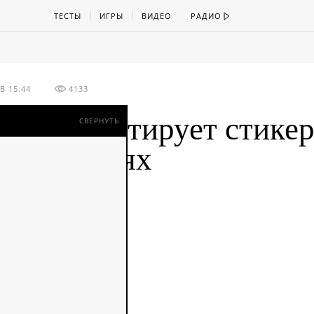
ТЕСТЫ
ИГРЫ
ВИДЕО
РАДИО
В 15:44
4133
йсбук тестирует стикер
СВЕРНУТЬ
мментариях