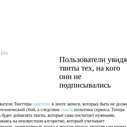
0
Пользователи увидя
твиты тех, на кого
они не
подписывались
ватели Твиттера
заметили
в ленте записи, которых быть не долж
 технический сбой, а следствие
новой
политики сервиса. Теперь
ь будет добавлять твиты, которые сама посчитает нужными.
ваясь на неизвестном алгоритме, который учитывает
рность, релевантность поста и многое другое, твиттер сам решит,