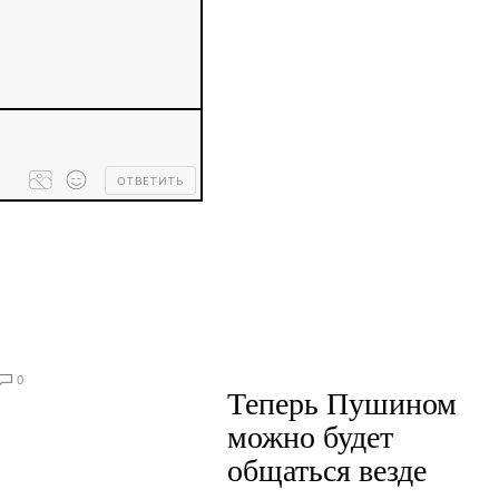
ОТВЕТИТЬ
Processing
dropped
files...
0
Теперь Пушином
можно будет
общаться везде