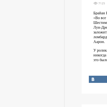
7125
Брайан 
«Во все
Шестими
Луи-Дре
заложит
ломбард
Аарон.
У ролик
никогда
это было