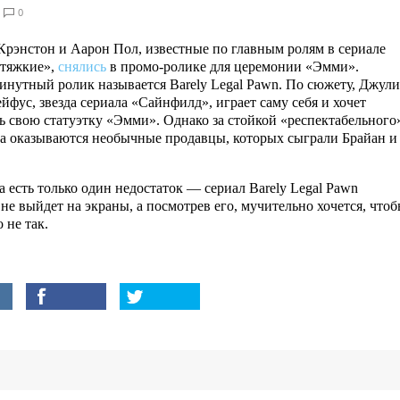
0
Крэнстон и Аарон Пол, известные по главным ролям в сериале
 тяжкие»,
снялись
в промо-ролике для церемонии «Эмми».
нутный ролик называется Barely Legal Pawn. По сюжету, Джули
йфус, звезда сериала «Сайнфилд», играет саму себя и хочет
ь свою статуэтку «Эмми». Однако за стойкой «респектабельного
а оказываются необычные продавцы, которых сыграли Брайан и
а есть только один недостаток — сериал Barely Legal Pawn
 не выйдет на экраны, а посмотрев его, мучительно хочется, что
 не так.