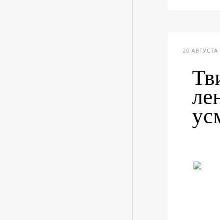
20 АВГУСТА 
Тв
ле
ус