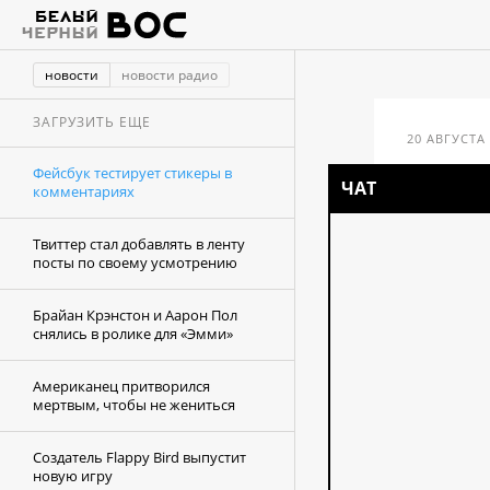
новости
новости радио
ЗАГРУЗИТЬ ЕЩЕ
20 АВГУСТА 
Фейсбук тестирует стикеры в
Фе
ЧАТ
комментариях
ко
Твиттер стал добавлять в ленту
посты по своему усмотрению
Брайан Крэнстон и Аарон Пол
снялись в ролике для «Эмми»
Американец притворился
мертвым, чтобы не жениться
Создатель Flappy Bird выпустит
новую игру