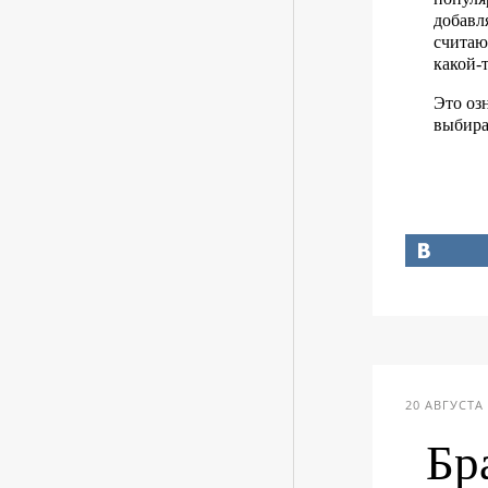
добавл
считаю
какой-
Это озн
выбира
20 АВГУСТА 
Бр