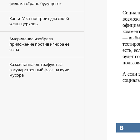
фильма «Грань будущего»
Социаль
Канье Уэст построит для своей
возможн
жены церковь
официал
коммент
— выбир
Американка изобрела
тестиро
приложение против игнора ее
сына
есть, е
будет с
пользов
Казахстанца оштрафуют за
государственный флаг на куче
А если 
мусора
социаль