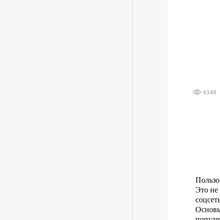
4348
Пользо
Это не
соцсет
Основы
популя