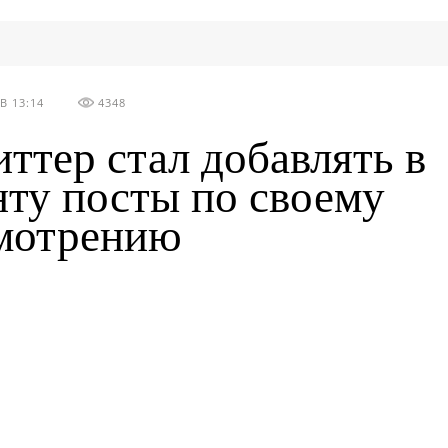
В 13:14
4348
иттер стал добавлять в
нту посты по своему
мотрению