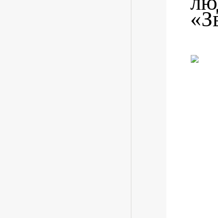
лю
«З