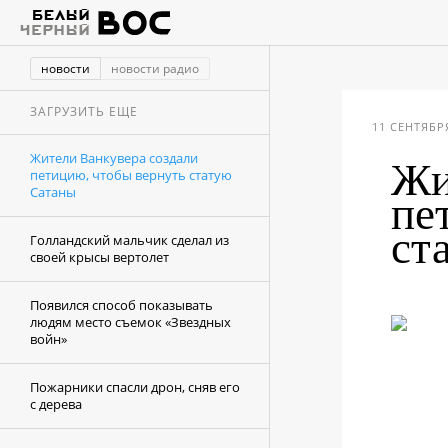
новости
новости радио
ЗАГРУЗИТЬ ЕЩЕ
11 СЕНТЯБРЯ
Жители Ванкувера создали
Жи
петицию, чтобы вернуть статую
Сатаны
пе
ст
Голландский мальчик сделал из
своей крысы вертолет
Появился способ показывать
людям место съемок «Звездных
войн»
Пожарники спасли дрон, сняв его
с дерева