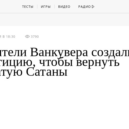
ТЕСТЫ
ИГРЫ
ВИДЕО
РАДИО
 В 18:30
3790
тели Ванкувера создал
тицию, чтобы вернуть
атую Сатаны