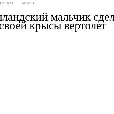
 В 18:27
4147
лландский мальчик сде
 своей крысы вертолет