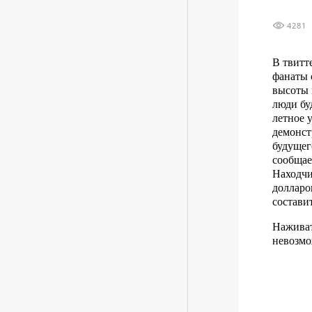
4281
В твитт
фанаты 
высоты 
люди бу
летное 
демонст
будущег
сообщае
Находчи
долларо
состави
Наживат
невозмо