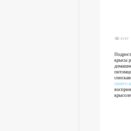
4147
Подрост
крысы р
домашне
питомце
снискав
своего 
восприн
крысолет