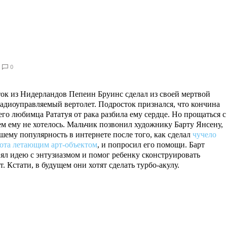
0
ок из Нидерландов Пепеин Бруинс сделал из своей мертвой
адиоуправляемый вертолет. Подросток признался, что кончина
го любимца Рататуя от рака разбила ему сердце. Но прощаться с
м ему не хотелось. Мальчик позвонил художнику Барту Янсену,
шему популярность в интернете после того, как сделал
чучело
кота летающим арт-объектом
, и попросил его помощи. Барт
ял идею с энтузиазмом и помог ребенку сконструировать
. Кстати, в будущем они хотят сделать турбо-акулу.