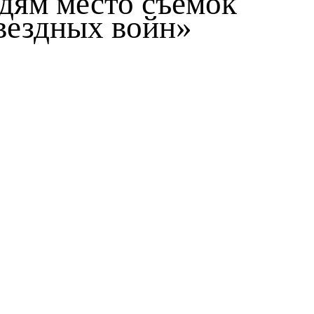
дям место съемок
вездных войн»