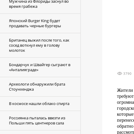
Мужчина из Флориды заснул во
время грабежа
Японский Burger King будет
продавать черные бургеры
Британец выжил после того, как
сосед воткнул ему в голову
молоток
Бондарчук и Швайгер сыграют в
«Анталияграде»
3790
Археологи обнаружили брата
Стоунхенджа
Жители
требуют
огромна
В космосе нашли облако спирта
городск
которые
Россиянка пыталась ввезти из
перенес
Польши пять центнеров сала
обратно
рассмот