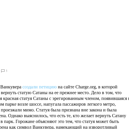
1
 Ванкувера
создали петицию
на сайте Charge.org, в которой
 вернуть статую Сатаны на ее прежнее место. Дело в том, что
я красная статуя Сатаны с эрегированным членом, появившаяся 
ом парке возле шоссе, напугала пассажиров легкого метро,
 проезжали мимо. Статуя была признана вне закона и была
ена. Однако выяснилось, что есть те, кто желает вернуть Сатану
 в парк. Горожане объясняют это тем, что статуя может быть
рена как символ Ванкувера, намекающий на изворотливый