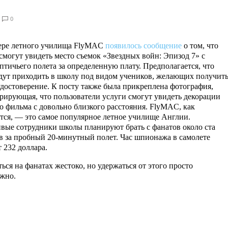
0
ере летного училища FlyMAC
появилось сообщение
о том, что
смогут увидеть место съемок «Звездных войн: Эпизод 7» с
птичьего полета за определенную плату. Предполагается, что
дут приходить в школу под видом учеников, желающих получит
удостоверение. К посту также была прикреплена фотография,
рирующая, что пользователи услуги смогут увидеть декорации
о фильма с довольно близкого расстояния. FlyMAC, как
тся, — это самое популярное летное училище Англии.
вые сотрудники школы планируют брать с фанатов около ста
в за пробный 20-минутный полет. Час шпионажа в самолете
т 232 доллара.
ься на фанатах жестоко, но удержаться от этого просто
жно.