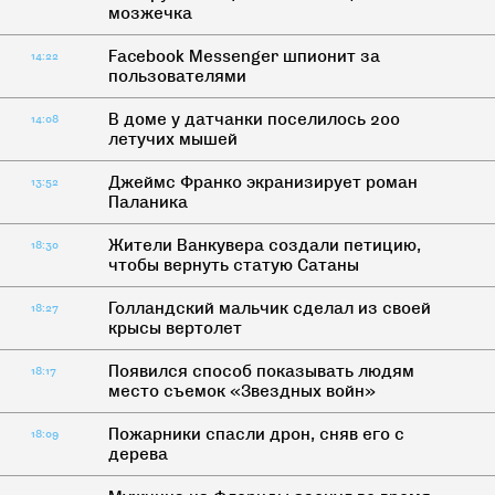
мозжечка
Facebook Messenger шпионит за
14:22
пользователями
В доме у датчанки поселилось 200
14:08
летучих мышей
Джеймс Франко экранизирует роман
13:52
Паланика
Жители Ванкувера создали петицию,
18:30
чтобы вернуть статую Сатаны
Голландский мальчик сделал из своей
18:27
крысы вертолет
Появился способ показывать людям
18:17
место съемок «Звездных войн»
Пожарники спасли дрон, сняв его с
18:09
дерева