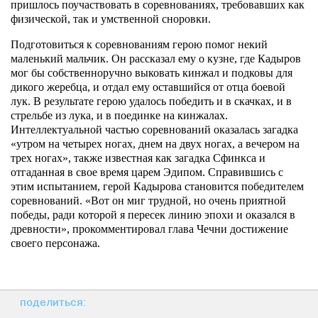
пришлось поучаствовать в соревнованиях, требовавших как
физической, так и умственной сноровки.
Подготовиться к соревнованиям герою помог некий
маленький мальчик. Он рассказал ему о кузне, где Кадыров
мог бы собственноручно выковать кинжал и подковы для
дикого жеребца, и отдал ему оставшийся от отца боевой
лук. В результате герою удалось победить и в скачках, и в
стрельбе из лука, и в поединке на кинжалах.
Интеллектуальной частью соревнований оказалась загадка
«утром на четырех ногах, днем на двух ногах, а вечером на
трех ногах», также известная как загадка Сфинкса и
отгаданная в свое время царем Эдипом. Справившись с
этим испытанием, герой Кадырова становится победителем
соревнований. «Вот он миг трудной, но очень приятной
победы, ради которой я пересек линию эпохи и оказался в
древности», прокомментировал глава Чечни достижение
своего персонажа.
поделиться: