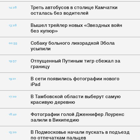
Треть автобусов в столице Камчатки
14:26
осталась без водителей
Вышел трейлер новых «Звездных войн
13:28
без купюр»
Собаку больного лихорадкой Эбола
00:55
усыпили
Отпущенный Путиным тигр сбежал за
19:57
границу
В сети появились фотографии нового
19:01
iPad
В Тамбовской области выберут самую
17:00
красивую деревню
Фотографии голой Дженнифер Лоуренс
16:40
залили в Википедию
В Подмосковье начали пускать в подъезд
15:20
по отпечаткам пальцев