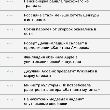
Пенсионерка ранила прохожего из
14:44
травмата
Россияне стали меньше хотеть цензуры
14:00
в интернете
Сотни паролей от Dropbox оказались в
12:25
сети
Роберт Дауни-младший сыграет в
12:12
продолжении «Капитана Америки»
Финляндия обвинила Apple в
19:20
уничтожении своей индустрии
Джулиан Ассанж превратит Wikileaks в
16:45
марку одежды
Министр культуры ЛНР потребовала
15:45
расстрелять автора «Ватницы-мутанта»
На чукотских медведей наденут
14:35
спутниковые ошейники