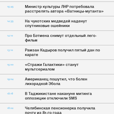
Министр культуры ЛНР потребовала
15:45
расстрелять автора «Ватницы-мутанта»
На чукотских медведей наденут
14:35
спутниковые ошейники
Про Бэтмена снимут отдельный лего-
14:10
фильм
Рамзан Кадыров получил пятый дан по
13:10
карате
«Стражи Галактики» станут
15:00
мультсериалом
Американец пошутил, что болен
19:04
лихорадкой Эбола
В Таджикистане накануне митинга
18:16
оппозиции отключили SMS
Челябинская пенсионерка получила
18:02
почту из 81-го года