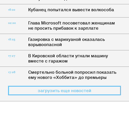
Кубанец попытался вывести волкособа
16:00
Глава Microsoft посоветовал женщинам
02:00
не просить прибавок к зарплате
Газировка с марихуаной оказалась
18:25
взрывоопасной
В Кировской области угнали машину
17:27
вместе с гаражом
Смертельно больной попросил показать
17:06
ему нового «Хоббита» до премьеры
загрузить еще новостей
КАК ЖИТЬ
>
БЛОГ О ПОСТЕ
Постом и молитвой: Страх