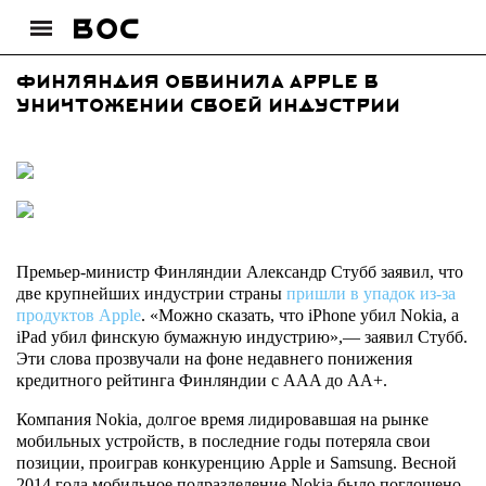
Финляндия обвинила Apple в
уничтожении своей индустрии
Премьер-министр Финляндии Александр Стубб заявил, что
две крупнейших индустрии страны
пришли в упадок из-за
продуктов Apple
. «Можно сказать, что iPhone убил Nokia, а
iPad убил финскую бумажную индустрию»,— заявил Стубб.
Эти слова прозвучали на фоне недавнего понижения
кредитного рейтинга Финляндии с AAA до AA+.
Компания Nokia, долгое время лидировавшая на рынке
мобильных устройств, в последние годы потеряла свои
позиции, проиграв конкуренцию Apple и Samsung. Весной
2014 года мобильное подразделение Nokia было поглощено