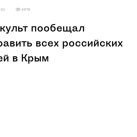
:02
6978
культ пообещал
равить всех российских
ей в Крым