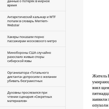
данные о потерях в мирное
время
Антарктический кальмар и WTF
попали в словарь Merriem-
Webster
Хакеры показали порно
пассажирам московского метро
Минобороны США случайно
разослало живые споры
сибирской язвы
Организатора «Тотального
Житель 
диктанта» допросили о желании
убивать безграмотных
умирающе
взял щен
Духовны прослезился при
пятнадца
чтении сценария «Секретных
заявили 
материалов»
опухоли 