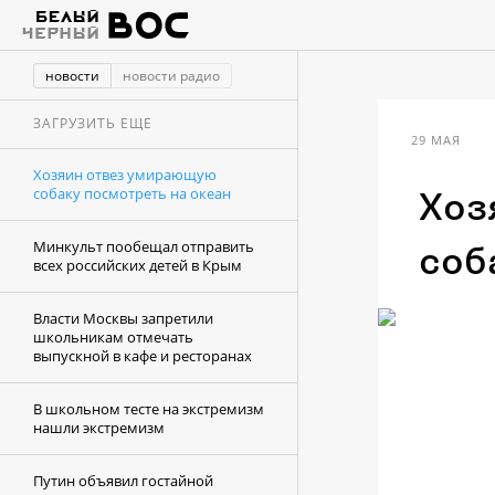
новости
новости радио
ЗАГРУЗИТЬ ЕЩЕ
29 МАЯ
Хозяин отвез умирающую
собаку посмотреть на океан
Хоз
Минкульт пообещал отправить
соб
всех российских детей в Крым
Власти Москвы запретили
школьникам отмечать
выпускной в кафе и ресторанах
В школьном тесте на экстремизм
нашли экстремизм
Путин объявил гостайной