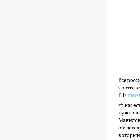
Все росс
Соответс
РФ,
пере
«У нас е
нужно по
Манилова
обязате
который 