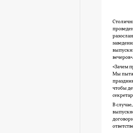
Столичн
проведе
разослан
заведени
выпускн
вечеров»
«Зачем п
Мы пытае
праздник
чтобы де
секретар
В случае
выпускно
договори
ответств