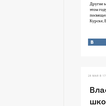
Другие м
этом год
посвяще
Курске, 
28 МАЯ В 17
Вла
шко