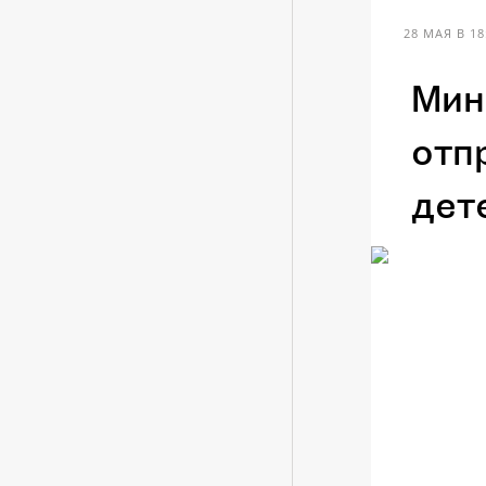
28 МАЯ В 18
Мин
отп
дет