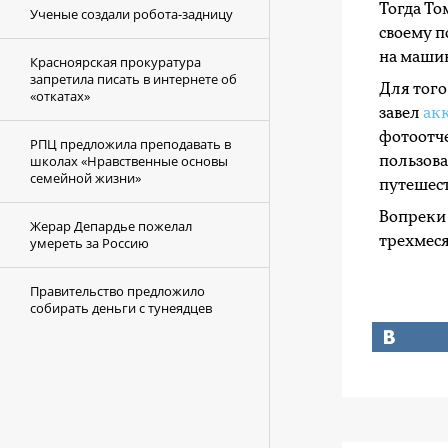
Тогда То
Ученые создали робота-задницу
своему п
на машин
Красноярская прокуратура
запретила писать в интернете об
Для того
«откатах»
завел
ак
фотоотче
РПЦ предложила преподавать в
школах «Нравственные основы
пользова
семейной жизни»
путешест
Вопреки 
Жерар Депардье пожелал
трехмеся
умереть за Россию
Правительство предложило
собирать деньги с тунеядцев