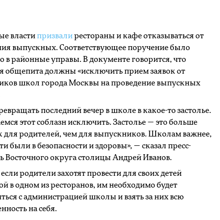
ые власти
призвали
рестораны и кафе отказываться от
ния выпускных. Соответствующее поручение было
о в районные управы. В документе говорится, что
я общепита должны «исключить прием заявок от
иков школ города Москвы на проведение выпускных
.
ревращать последний вечер в школе в какое-то застолье.
мся этот соблазн исключить. Застолье — это больше
 для родителей, чем для выпускников. Школам важнее,
ти были в безопасности и здоровы», — сказал пресс-
ь Восточного округа столицы Андрей Иванов.
, если родители захотят провести для своих детей
й в одном из ресторанов, им необходимо будет
ться с администрацией школы и взять за них всю
енность на себя.