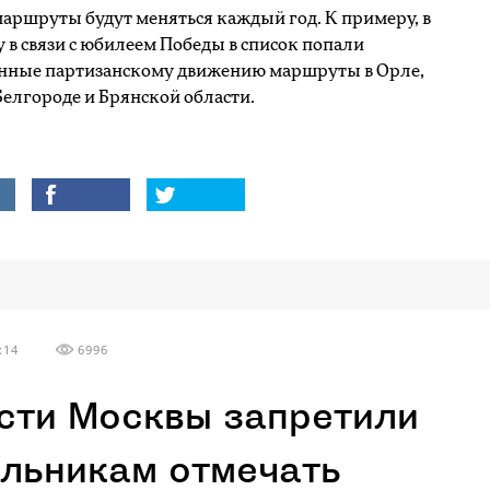
аршруты будут меняться каждый год. К примеру, в
у в связи с юбилеем Победы в список попали
нные партизанскому движению маршруты в Орле,
Белгороде и Брянской области.
:14
6996
сти Москвы запретили
льникам отмечать