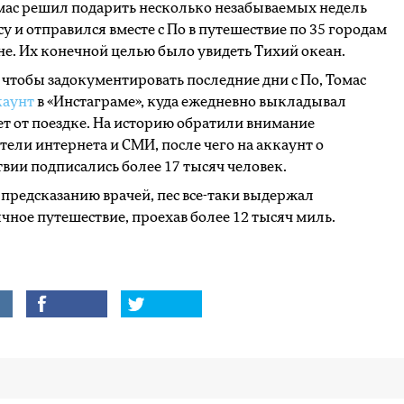
мас решил подарить несколько незабываемых недель
су и отправился вместе с По в путешествие по 35 городам
е. Их конечной целью было увидеть Тихий океан.
 чтобы задокументировать последние дни с По, Томас
каунт
в «Инстаграме», куда ежедневно выкладывал
т от поездке. На историю обратили внимание
тели интернета и СМИ, после чего на аккаунт о
вии подписались более 17 тысяч человек.
предсказанию врачей, пес все-таки выдержал
чное путешествие, проехав более 12 тысяч миль.