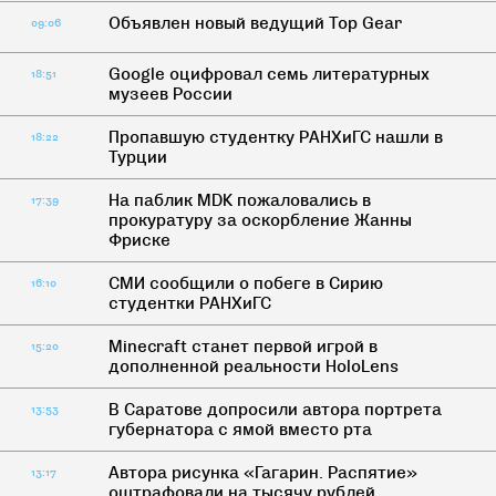
Объявлен новый ведущий Top Gear
09:06
Google оцифровал семь литературных
18:51
музеев России
Пропавшую студентку РАНХиГС нашли в
18:22
Турции
На паблик MDK пожаловались в
17:39
прокуратуру за оскорбление Жанны
Фриске
СМИ сообщили о побеге в Сирию
16:10
студентки РАНХиГС
Minecraft станет первой игрой в
15:20
дополненной реальности HoloLens
В Саратове допросили автора портрета
13:53
губернатора с ямой вместо рта
Автора рисунка «Гагарин. Распятие»
13:17
оштрафовали на тысячу рублей