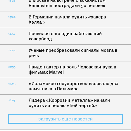
В Москве на встрече с вокалистом
15:35
Rammstein пострадали 50 человек
В Германии начали судить «хакера
15:06
Хэлла»
Появился еще один работающий
14:13
ховерборд
Ученые преобразовали сигналы мозга в
12:44
речь
Найден актер на роль Человека-паука в
21:35
фильмах Marvel
«Исламское государство» взорвало два
19:05
памятника в Пальмире
Лидера «Коррозии металла» начали
18:03
судить за песню «Бей чертей»
загрузить еще новостей