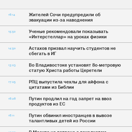
Жителей Сочи предупредили об
16:14
эвакуации из-за наводнения
Ученые рекомендовали показывать
15:52
«Интерстеллар» на уроках физики
Астахов призвал научить студентов не
14:50
сбегать в ИГ
Во Владивостоке установят 80-метровую
13:23
статую Христа работы Церетели
РПЦ выпустила чехлы для айфона с
17:25
цитатами из Библии
Путин продлил на год запрет на ввоз
16:26
продуктов из ЕС
Путин обвинил иностранцев в вывозе
16:11
талантливых детей из России