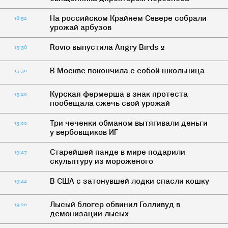
На российском Крайнем Севере собрали
18:52
урожай арбузов
Rovio выпустила Angry Birds 2
13:38
В Москве покончила с собой школьница
13:30
Курская фермерша в знак протеста
13:20
пообещала сжечь свой урожай
Три чеченки обманом вытягивали деньги
13:00
у вербовщиков ИГ
Старейшей панде в мире подарили
19:47
скульптуру из мороженого
В США с затонувшей лодки спасли кошку
19:44
Лысый блогер обвинил Голливуд в
19:20
демонизации лысых