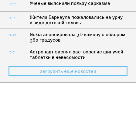
Ученые выяснили пользу сарказма
19:00
Жители Барнаула пожаловались на урну
15:11
в виде детской головы
Nokia анонсировала 3D-камеру с обзором
14:40
360 градусов
Астронавт заснял растворение шипучей
13:51
таблетки в невесомости
загрузить еще новостей
КАК ЖИТЬ
7 мужчин, которые пугают женщин