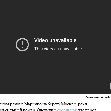
Видео: Константин Ы 
ском районе Марьино на берегу Москвы-реки
ел сильный пожар. Очевидцы
сообщают
, что перед