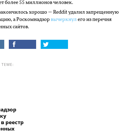
ет более 55 миллионов человек.
 закончилось хорошо — Reddit удалил запрещенную
цию, а Роскомнадзор
вычеркнул
его из перечня
нных сайтов.
 ТЕМЕ:
адзор
ску
 в реестр
енных