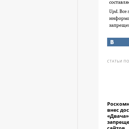
составля
Upd.
Все
информа
запреще
СТАТЬИ ПО
Роскомн
внес до
«Двача»
запрещ
сайтов