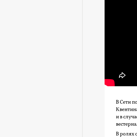
В Сети 
Квентина
и в случ
вестерна
В ролях 