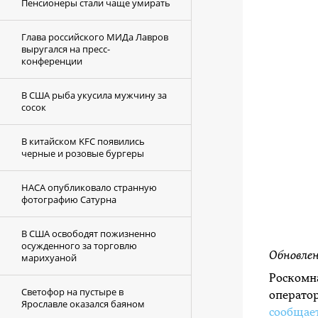
Пенсионеры стали чаще умирать
Глава российского МИДа Лавров
выругался на пресс-
конференции
В США рыба укусила мужчину за
сосок
В китайском KFC появились
черные и розовые бургеры
НАСА опубликовало странную
фотографию Сатурна
В США освободят пожизненно
осужденного за торговлю
Обновлен
марихуаной
Роскомна
Светофор на пустыре в
оператор
Ярославле оказался баяном
сообщае