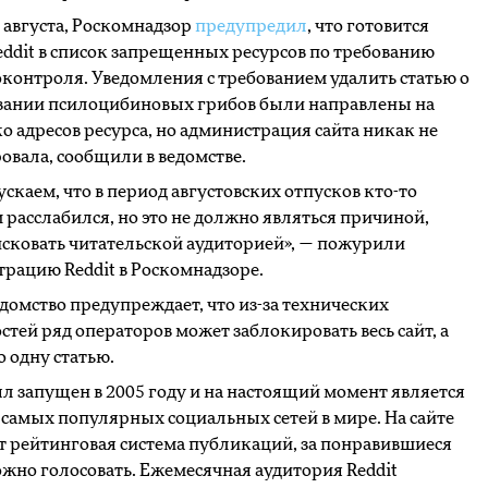
0 августа, Роскомнадзор
предупредил
, что готовится
eddit в список запрещенных ресурсов по требованию
контроля. Уведомления с требованием удалить статью о
ании псилоцибиновых грибов были направлены на
о адресов ресурса, но администрация сайта никак не
овала, сообщили в ведомстве.
скаем, что в период августовских отпусков кто-то
расслабился, но это не должно являться причиной,
сковать читательской аудиторией», — пожурили
рацию Reddit в Роскомнадзоре.
домство предупреждает, что из-за технических
стей ряд операторов может заблокировать весь сайт, а
о одну статью.
ыл запущен в 2005 году и на настоящий момент является
 самых популярных социальных сетей в мире. На сайте
т рейтинговая система публикаций, за понравившиеся
жно голосовать. Ежемесячная аудитория Reddit