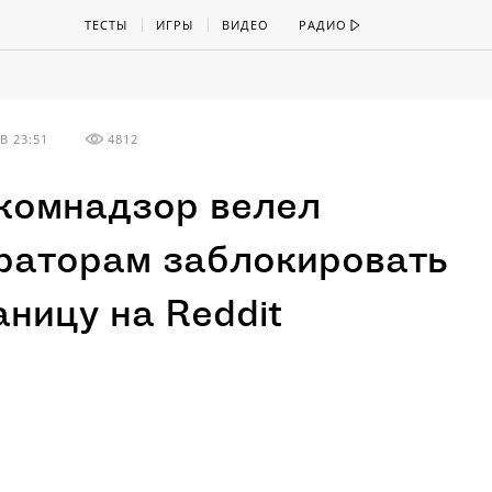
ТЕСТЫ
ИГРЫ
ВИДЕО
РАДИО
В 23:51
4812
комнадзор велел
раторам заблокировать
аницу на Reddit