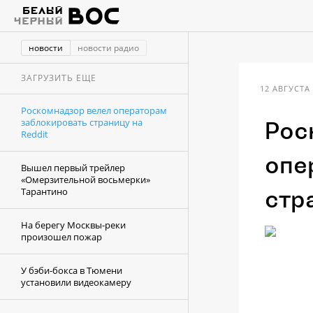
новости
новости радио
ЗАГРУЗИТЬ ЕЩЕ
12 АВГУСТА 
Роскомнадзор велел операторам
заблокировать страницу на
Рос
Reddit
опе
Вышел первый трейлер
«Омерзительной восьмерки»
Тарантино
стр
На берегу Москвы-реки
произошел пожар
У бэби-бокса в Тюмени
установили видеокамеру