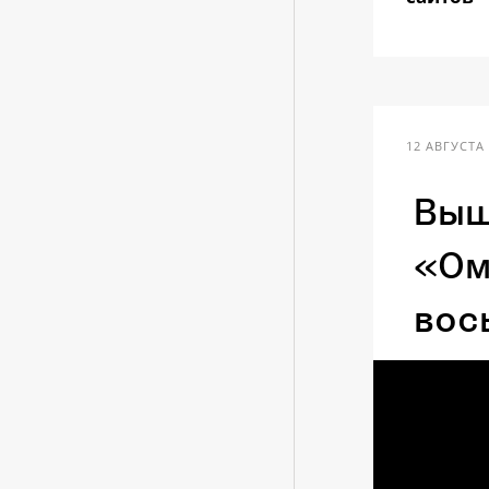
12 АВГУСТА 
Выш
«Ом
вос