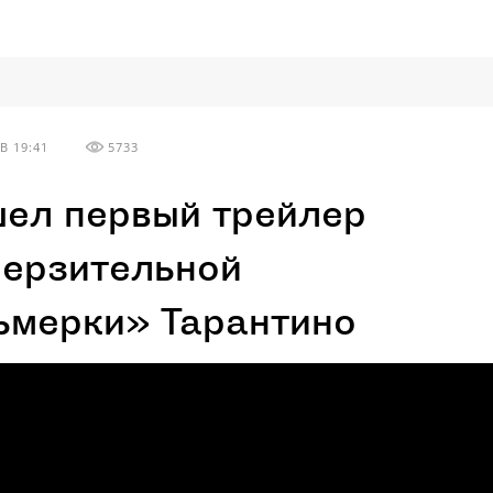
В 19:41
5733
ел первый трейлер
ерзительной
ьмерки» Тарантино