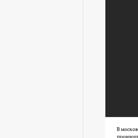
В москов
произош