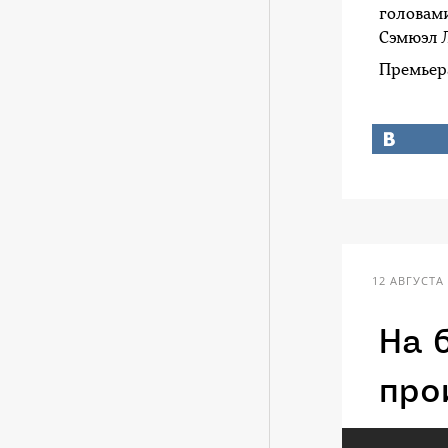
головами
Сэмюэл Л
Премьера
12 АВГУСТА 
На 
про