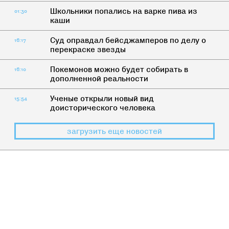
Школьники попались на варке пива из
01:30
каши
Суд оправдал бейсджамперов по делу о
16:17
перекраске звезды
Покемонов можно будет собирать в
16:10
дополненной реальности
Ученые открыли новый вид
15:54
доисторического человека
загрузить еще новостей
ДИЧЬ
Бороды и их хозяева: 7 типов
небритых мужчин