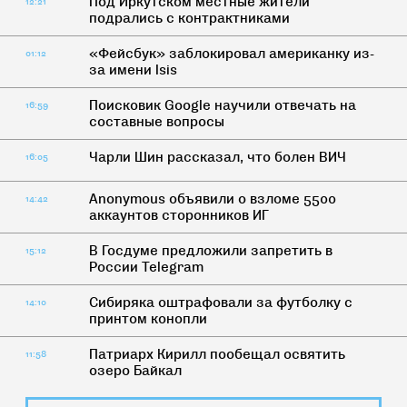
Под Иркутском местные жители
12:21
подрались с контрактниками
«Фейсбук» заблокировал американку из-
01:12
за имени Isis
Поисковик Google научили отвечать на
16:59
составные вопросы
Чарли Шин рассказал, что болен ВИЧ
16:05
Anonymous объявили о взломе 5500
14:42
аккаунтов сторонников ИГ
В Госдуме предложили запретить в
15:12
России Telegram
Сибиряка оштрафовали за футболку с
14:10
принтом конопли
Патриарх Кирилл пообещал освятить
11:58
озеро Байкал