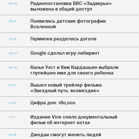
Радиопостановка BBC «Задверье»
00:00
выложена в общий доступ
Появились детские фотографии
18:00
Вселенной
Гермиона разделась догола
13:25
Google сделал игру-лабиринт
03:00
Канье Уэст и Ким Кардашьян выбрали
02:00
глупейшее имя для своего ребенка
Вышел новый трейлер фильма
01:17
«Звездный путь: возмездие»
Цифра дня: 180,000
01:15
Издание Vice сняло документальный
01:11
фильм об интернет-котах
Джедаи смогут женить людей
01:08