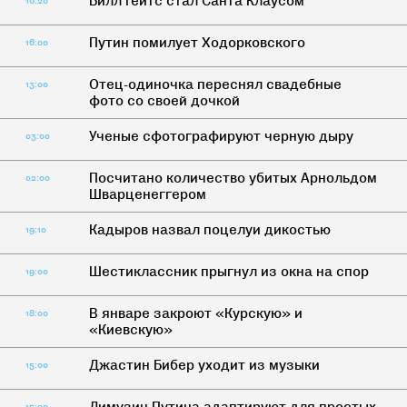
Билл Гейтс стал Санта Клаусом
16:20
Путин помилует Ходорковского
16:00
Отец-одиночка переснял свадебные
13:00
фото со своей дочкой
Ученые сфотографируют черную дыру
03:00
Посчитано количество убитых Арнольдом
02:00
Шварценеггером
Кадыров назвал поцелуи дикостью
19:10
Шестиклассник прыгнул из окна на спор
19:00
В январе закроют «Курскую» и
18:00
«Киевскую»
Джастин Бибер уходит из музыки
15:00