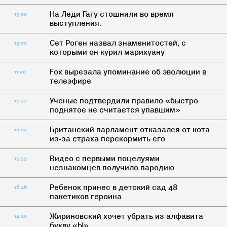
На Леди Гагу стошнили во время
19:00
выступления.
Сет Роген назвал знаменитостей, с
13:00
которыми он курил марихуану
Fox вырезала упоминание об эволюции в
11:00
телеэфире
Ученые подтвердили правило «быстро
17:47
поднятое не считается упавшим»
Британский парламент отказался от кота
14:04
из-за страха перекормить его
Видео с первыми поцелуями
13:55
незнакомцев получило пародию
Ребенок принес в детский сад 48
16:46
пакетиков героина
Жириновский хочет убрать из алфавита
14:00
букву «Ы»