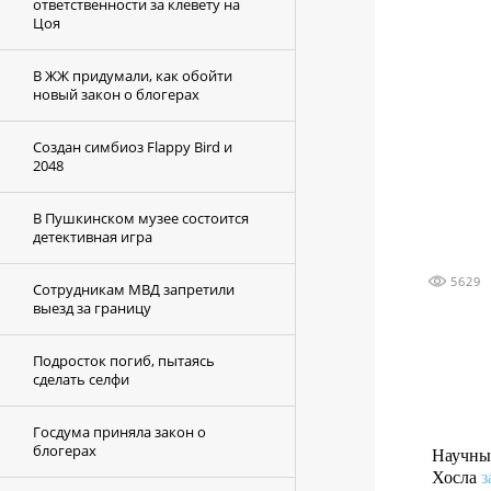
ответственности за клевету на
Цоя
В ЖЖ придумали, как обойти
новый закон о блогерах
Создан симбиоз Flappy Bird и
2048
В Пушкинском музее состоится
детективная игра
5629
Сотрудникам МВД запретили
выезд за границу
Подросток погиб, пытаясь
сделать селфи
Госдума приняла закон о
блогерах
Научный
Хосла
з