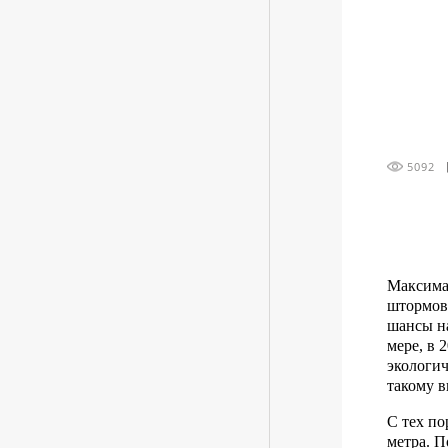
5092
Максима
штормо
шансы на
мере, в 
экологич
такому в
С тех по
метра. П