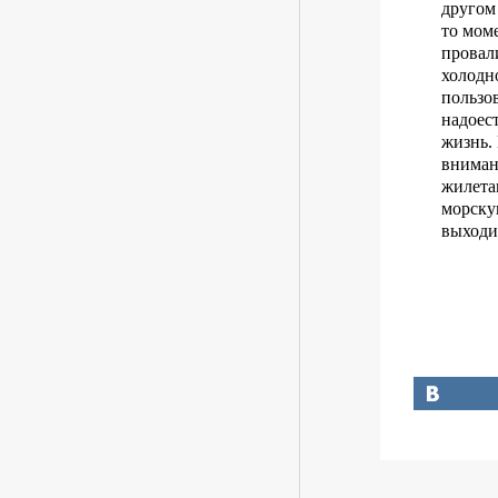
другом
то мом
провал
холодно
пользо
надоест
жизнь.
вниман
жилета
морску
выходи