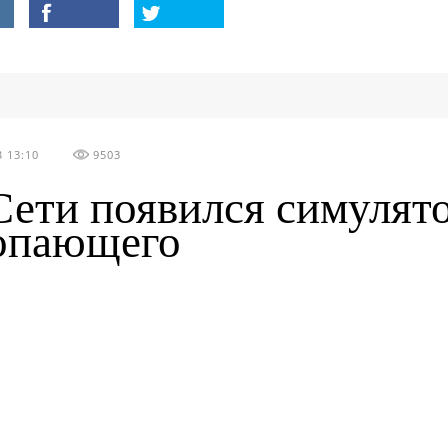
 13:10
9503
Сети появился симулят
опающего