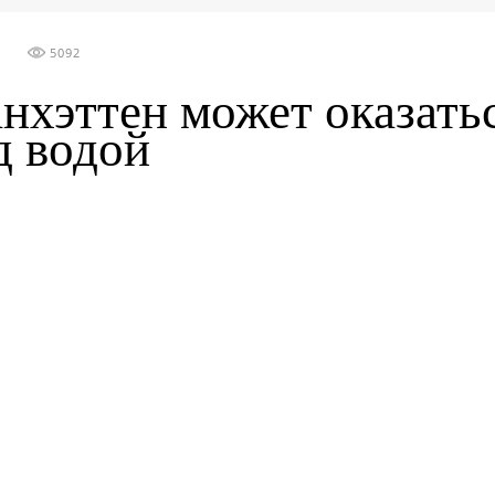
5092
нхэттен может оказать
д водой