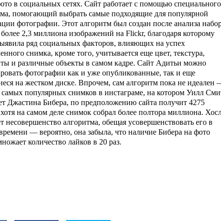
ото в социальных сетях. Cайт работает с помощью специального
тма, помогающий выбрать самые подходящие для популярной
ции фотографии. Этот алгоритм был создан после анализа набо
более 2,3 миллиона изображений на Flickr, благодаря которому
ыявила ряд социальных факторов, влияющих на успех
енного снимка, кроме того, учитывается еще цвет, текстура,
ты и различные объекты в самом кадре. Cайт Адитьи можно
ровать фотографии как и уже опубликованные, так и еще
еся на жестком диске. Впрочем, сам алгоритм пока не идеален 
 самых популярных снимков в инстаграме, на котором Уилл Сми
т Джастина Бибера, по предположению сайта получит 4275
 хотя на самом деле снимок собрал более полтора миллиона. Хос
т несовершенство алгоритма, обещая усовершенствовать его в
времени — вероятно, она забыла, что наличие Бибера на фото
множает количество лайков в 20 раз.