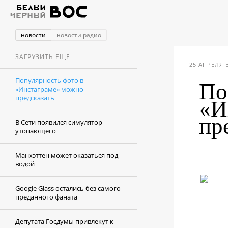
новости
новости радио
ЗАГРУЗИТЬ ЕЩЕ
25 АПРЕЛЯ В
Популярность фото в
По
«Инстаграме» можно
предсказать
«И
пр
В Сети появился симулятор
утопающего
Манхэттен может оказаться под
водой
Google Glass остались без самого
преданного фаната
Депутата Госдумы привлекут к