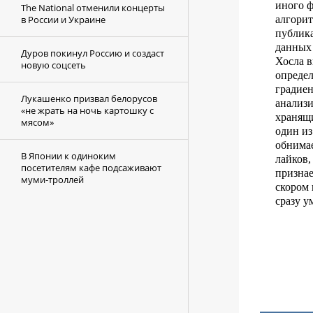
иного ф
The National отменили концерты
алгори
в России и Украине
публика
данных 
Дуров покинул Россию и создаст
Хосла в
новую соцсеть
определ
градиен
Лукашенко призвал белорусов
анализи
«не жрать на ночь картошку с
хранящи
мясом»
один из
обнимае
В Японии к одиноким
лайков,
посетителям кафе подсаживают
признае
муми-троллей
скором 
сразу у