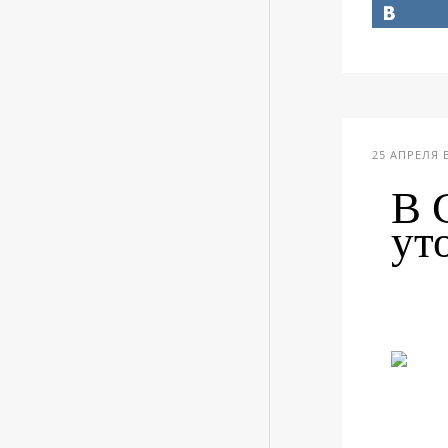
25 АПРЕЛЯ В
В 
ут