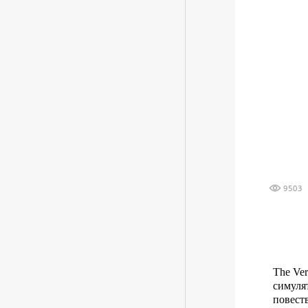
9503
The Ve
симуля
повест