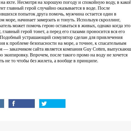
 на яхте. Несмотря на хорошую погоду и спокойную воду, в како
ент главный герой случайно оказывается в воде. После
ившихся попыток друга помочь, мужчина остается один в
м море, начинает замерзать и тонуть. Используя скроллинг,
ватель может помочь герою оставаться в живых, однако когда это
, главный герой тонет, а перед его глазами проносится вся его
 Подобный устрашающий симулятор сделан для привлечения
ия к проблеме безопасности на море, а точнее, к спасательным
м — заказчиком сайта является компания Guy Cotten, выпускающ
ю экипировку. Впрочем, после такого промо на воду не хочется
ть не то чтобы без жилета, а вообще в принципе.