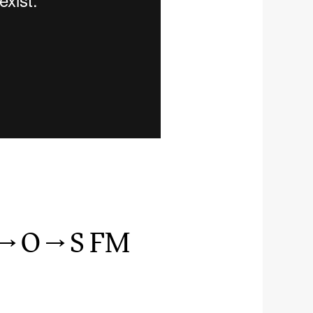
 → O → S FM