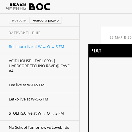
новости
новости радио
ЗАГРУЗИТЬ ЕЩЕ
28 МАЯ В 20
Rui Louro live at W → O → S FM
ЧАТ
ACID HOUSE | EARLY 90s |
HARDCORE TECHNO RAVE @ CAVE
#4
Lee live at W-O-S FM
Letko live at W-O-S FM
STOLITSA live at W → O → S FM
No School Tomorrow w/Lovebirds