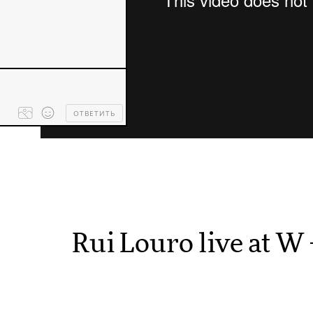
ОТВЕТИТЬ
Processing
dropped
files...
Rui Louro live at W