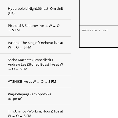
Hyperboloid Night.06 feat. Om Unit
(UK)
Pixelord & Saburov live at W → O
→ S FM
Pashok, The King of Orehovo live at
W → O → S FM
Sasha Machete (Scancelled) +
Andrew Lee (Stoned Boys) live at W
→ O → S FM
VTGNIKE live at W → O → S FM
Радиопередача "Короткие
встречи"
Tim Aminov (Working Hours) live at
W → O → S FM