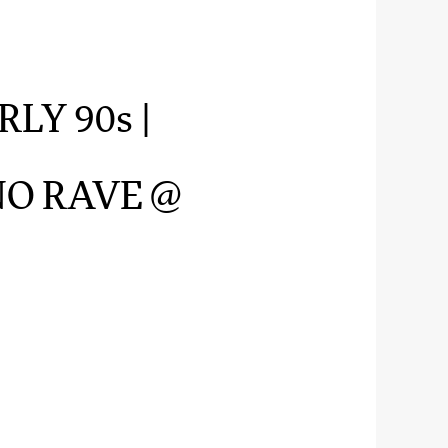
LY 90s |
O RAVE @