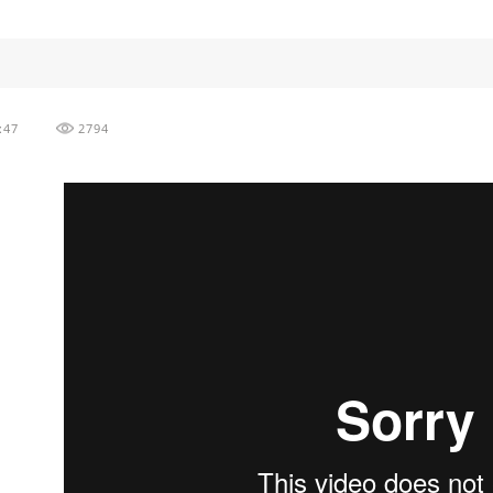
:47
2794