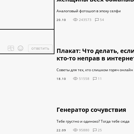
Аналоговый фотошоп в эпоху селфи
243573
54
20.10
ОТВЕТИТЬ
Плакат: Что делать, есл
Processing
кто-то неправ в интерне
dropped
files...
Советы для тех, кто слишком горяч онлайн
51558
11
18.10
Генератор сочувствия
Тебе грустно и одиноко? Тогда тебе сюда
95880
25
22.09