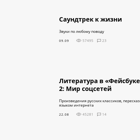
Саундтрек к жизни
Звуки по любому поводу
57495
23
09.09
Литература в «Фейсбук
2: Мир соцсетей
Произведения русских классиков, переска
языком интернета
45281
14
22.08