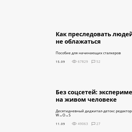
Как преследовать людей
не облажаться
Пособие для начинающих сталкеров
67829
52
15.09
Без соцсетей: эксперим
на живом человеке
Десятидневный диджитал-детокс редактор
W→O→S
49063
27
11.09