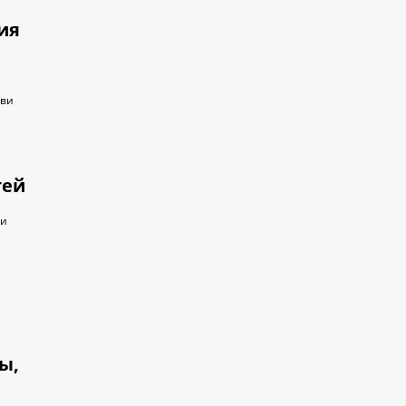
ия
бви
тей
 и
ы,