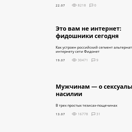
8218
0
22.07
Это вам не интернет:
фидошники сегодня
Как устроен российский сегмент альтерна
интернету сети Фидонет
30471
9
19.07
Мужчинам — о сексуал
насилии
В трех простых тезисах-пощечинах
16778
31
13.07