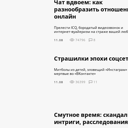
Чат вдвоем: как
разнообразить отношен
онлайн
Прелести ICQ, бородатый видеозвонок и
интернет-вуайеризм на страже вашей лю
74796
8
11.08
Страшилки эпохи соцсе
Митболы из детей, зловещий «Инстаграм»
мертвые во «ВКонтакте»
36399
11
11.08
Смутное время: скандал
интриги, расследования