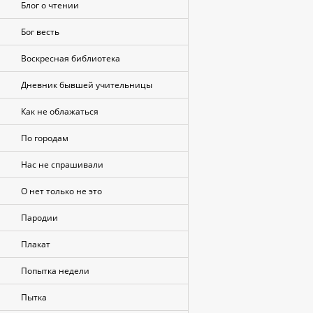
Блог о чтении
Бог весть
Воскресная библиотека
Дневник бывшей учительницы
Как не облажаться
По городам
Нас не спрашивали
О нет только не это
Пародии
Плакат
Попытка недели
Пытка