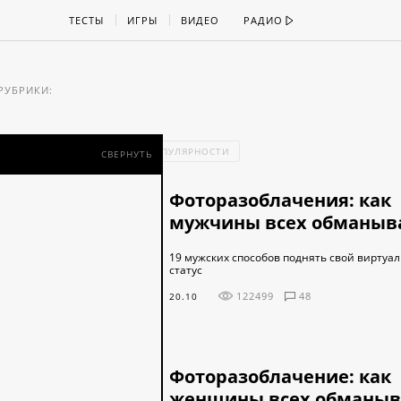
ТЕСТЫ
ИГРЫ
ВИДЕО
РАДИО
РУБРИКИ:
Ь
ПО ВРЕМЕНИ
ПО ПОПУЛЯРНОСТИ
СВЕРНУТЬ
Фоторазоблачения: как
мужчины всех обманыв
19 мужских способов поднять свой виртуа
статус
122499
48
20.10
Фоторазоблачение: как
женщины всех обманы