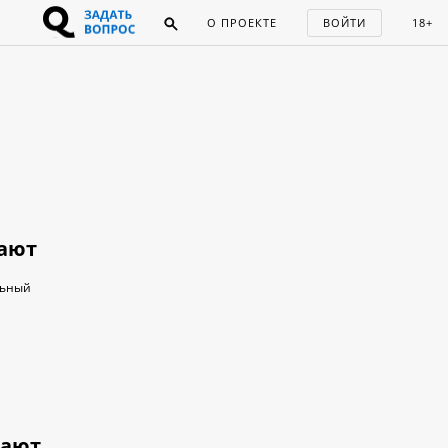
О ПРОЕКТЕ
ВОЙТИ
18+
ают
льный
вают