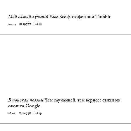
Мой самый лучший блог
Все фотофетиши Tumblr
19767
18
20.04
В поисках поэзии
Чем случайней, тем вернее: стихи из
окошка Google
24738
19
16.04