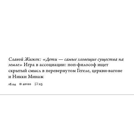
Славой Жижек: «Дети — самые зловещие существа на
земле»
Игра в ассоциации: поп-философ ищет
скрытый смысл в перевернутом Гегеле, церкви-вагоне
и Никки Минаж
40120
23
16.04