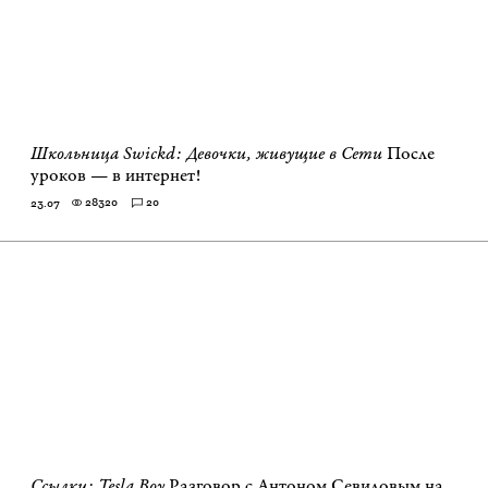
Школьница Swickd: Девочки, живущие в Сети
После
уроков — в интернет!
28320
20
23.07
Ссылки: Tesla Boy
Разговор с Антоном Севидовым на