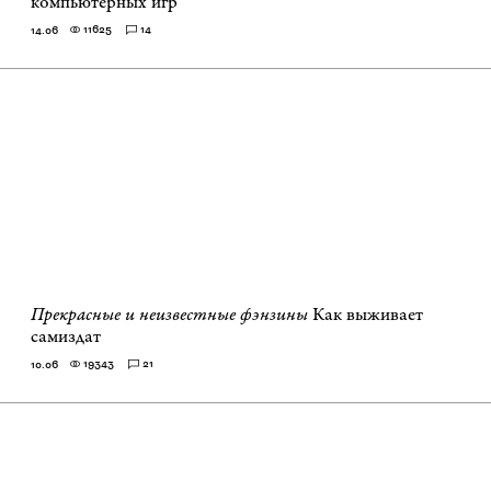
компьютерных игр
11625
14
14.06
Прекрасные и неизвестные фэнзины
Как выживает
самиздат
19343
21
10.06