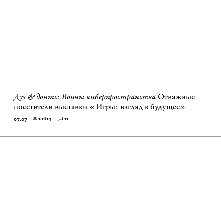
Дуз & донтс: Воины киберпространства
Отважные
посетители выставки «Игры: взгляд в будущее»
10614
11
07.07