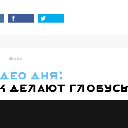
8366
део дня:
к делают глобус