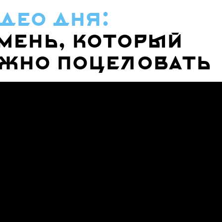
део дня:
мень, который
жно поцеловать