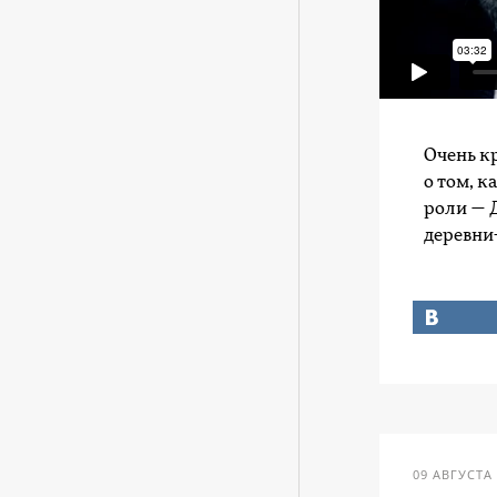
Очень к
о том, к
роли — 
деревни
09 АВГУСТА