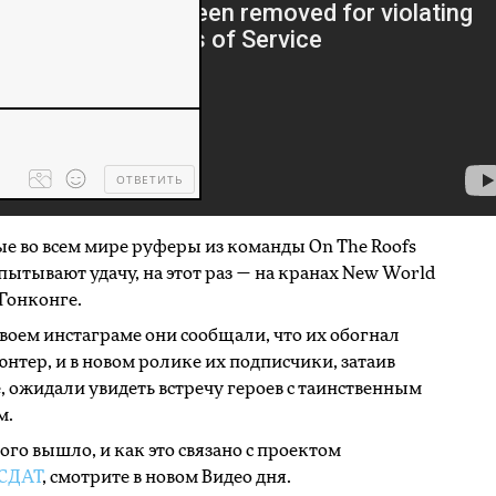
ОТВЕТИТЬ
Processing
dropped
files...
ые во всем мире руферы из команды On The Roofs
пытывают удачу, на этот раз — на кранах New World
 Гонконге.
своем инстаграме они сообщали, что их обогнал
нтер, и в новом ролике их подписчики, затаив
, ожидали увидеть встречу героев с таинственным
м.
того вышло, и как это связано с проектом
СДАТ
, смотрите в новом Видео дня.