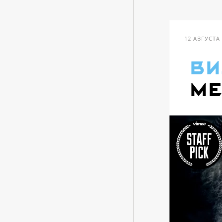
12 АВГУСТА
ви
Me