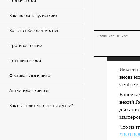
Под кислотой
Каково быть нудисткой?
Когда в тебя бьет молния
Противостояние
Петушиные бои
Известн
Фестиваль язычников
вновь ис
Centre в
Антиигиловский рэп
Ранее в 
некий Гю
Как выглядит интернет изнутри?
дыхание
мастеро
Что из э
#ВОТВО