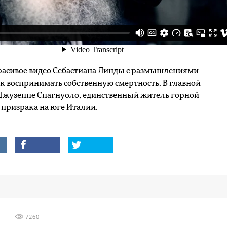
расивое видео Себастиана Линды с размышлениями
ак воспринимать собственную смертность. В главной
Джузеппе Спагнуоло, единственный житель горной
-призрака на юге Италии.
7260