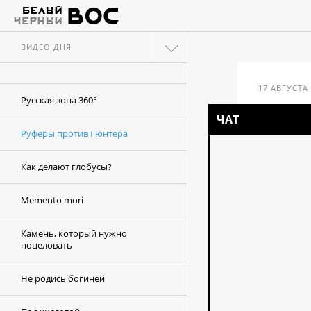
ВИДЕО ДНЯ
17 АВГУСТА
Русская зона 360°
ЧАТ
ви
Руферы против Гюнтера
Ру
Как делают глобусы?
гю
Memento mori
Камень, который нужно
поцеловать
Не родись богиней