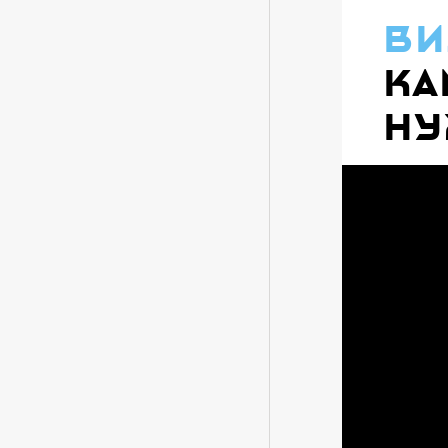
ви
Ка
ну