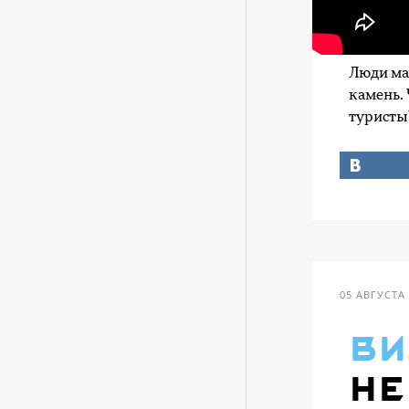
Люди ма
камень.
туристы?
05 АВГУСТА
ви
не