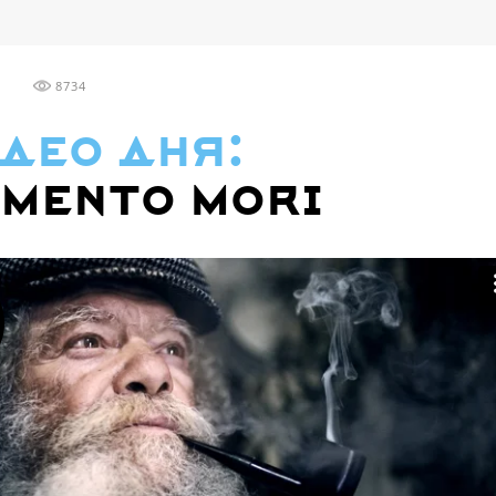
8734
део дня:
mento mori