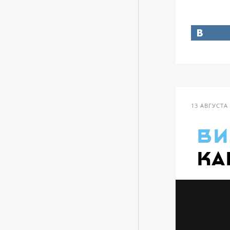
13 АВГУСТА
ви
Ка