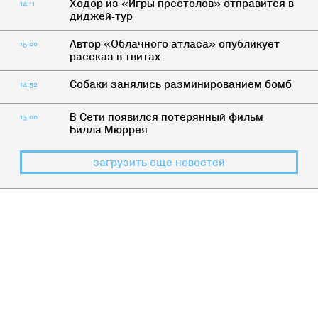
Ходор из «Игры престолов» отправится в
14:11
диджей-тур
Автор «Облачного атласа» опубликует
15:20
рассказ в твитах
Собаки занялись разминированием бомб
14:52
В Сети появился потерянный фильм
13:00
Билла Мюррея
загрузить еще новостей
МУЗЫКА
>
КАК ЖИТЬ
7 причин опять слушать музыку