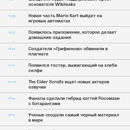
основателя Wikileaks
Новая часть Mario Kart выйдет на
15:35
игровых автоматах
Появилось приложение, которое делает
15:13
домашние задания
Создателя «Грифиннов» обвинили в
18:22
плагиате
Появился тостер, выжигающий на хлебе
17:10
селфи
The Elder Scrolls ищет новых актеров
20:00
озвучки
Фанаты сделали гибрид когтей Росомахи
18:15
с бэтарангами
Ученые cоздали самый черный материал
16:14
в мире